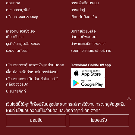
ออมทอง
การแจ้งเตือนระบบ
ตราสารอนุพันธ์
สาระน่ารู้
บริการ Chat & Shop
เตือนภัยมิจฉาชีพ
เกี่ยวกับ ฮั่วเซ่งเฮง
บริการช่วยเหลือ
เกี่ยวกับเรา
คำถามที่พบบ่อย
ธุรกิจในกลุ่มฮั่วเซ่งเฮง
สาขาและบริการของเรา
ร่วมงานกับเรา
ช่องทางการแนะนำบริการ
นโยบายการคุ้มครองข้อมูลส่วนบุคคล
Download GoldNOW app
เงื่อนไขและข้อกำหนดในการใช้งาน
นโยบายความเป็นส่วนตัวในการใช้
กล้องวงจรปิด
นโยบายคุ้กกี้
เว็บไซต์นี้ใช้คุกกี้เพื่อปรับปรุงประสบการณ์การใช้งาน กรุณาดูข้อมูลเพิ่ม
เติมที่
นโยบายความเป็นส่วนตัว
และตั้งค่าคุกกี้ได้ที่
ตั้งค่า
ยอมรับ
ไม่ยอมรับ
© 2026 HUA SENG HENG CO.,LTD. All rights reserved.
| Web
::*