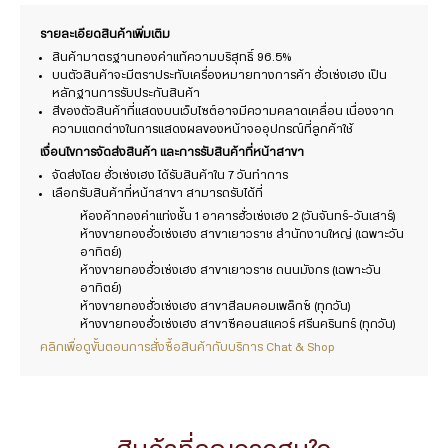
รายละเอียดสินค้าเพิ่มเติม
สินค้ามาตรฐานทองคำแท้ความบริสุทธิ์ 96.5%
บนตัวสินค้าจะมีตราประทับเครื่องหมายทางการค้า ฮั่วเซ่งเฮง เป็น
หลักฐานการรับประกันสินค้า
สีของตัวสินค้าที่แสดงบนเว็บไซต์อาจมีความคลาดเคลื่อน เนื่องจาก
ความแตกต่างในการแสดงผลของหน้าจออุปกรณ์ที่ลูกค้าใช้
เงื่อนไขการจัดส่งสินค้า และการรับสินค้าที่หน้าสาขา
จัดส่งโดย ฮั่วเซ่งเฮง ได้รับสินค้าใน 7 วันทำการ
เลือกรับสินค้าที่หน้าสาขา สามารถรับได้ที่
ห้องค้าทองคำแท่งชั้น 1 อาคารฮั่วเซ่งเฮง 2 (วันจันทร์-วันเสาร์)
ห้างขายทองฮั่วเซ่งเฮง สาขาเยาวราช สำนักงานใหญ่ (เฉพาะวัน
อาทิตย์)
ห้างขายทองฮั่วเซ่งเฮง สาขาเยาวราช ถนนมังกร (เฉพาะวัน
อาทิตย์)
ห้างขายทองฮั่วเซ่งเฮง สาขาสีลมคอมเพล็กซ์ (ทุกวัน)
ห้างขายทองฮั่วเซ่งเฮง สาขาซีคอนสแควร์ ศรีนครินทร์ (ทุกวัน)
คลิกเพื่อดูขั้นตอนการสั่งซื้อสินค้ากับบริการ Chat & Shop