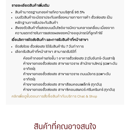
รายละเอียดสินค้าเพิ่มเติม
สินค้ามาตรฐานทองคำแท้ความบริสุทธิ์ 96.5%
บนตัวสินค้าจะมีตราประทับเครื่องหมายทางการค้า ฮั่วเซ่งเฮง เป็น
หลักฐานการรับประกันสินค้า
สีของตัวสินค้าที่แสดงบนเว็บไซต์อาจมีความคลาดเคลื่อน เนื่องจาก
ความแตกต่างในการแสดงผลของหน้าจออุปกรณ์ที่ลูกค้าใช้
เงื่อนไขการจัดส่งสินค้า และการรับสินค้าที่หน้าสาขา
จัดส่งโดย ฮั่วเซ่งเฮง ได้รับสินค้าใน 7 วันทำการ
เลือกรับสินค้าที่หน้าสาขา สามารถรับได้ที่
ห้องค้าทองคำแท่งชั้น 1 อาคารฮั่วเซ่งเฮง 2 (วันจันทร์-วันเสาร์)
ห้างขายทองฮั่วเซ่งเฮง สาขาเยาวราช สำนักงานใหญ่ (เฉพาะวัน
อาทิตย์)
ห้างขายทองฮั่วเซ่งเฮง สาขาเยาวราช ถนนมังกร (เฉพาะวัน
อาทิตย์)
ห้างขายทองฮั่วเซ่งเฮง สาขาสีลมคอมเพล็กซ์ (ทุกวัน)
ห้างขายทองฮั่วเซ่งเฮง สาขาซีคอนสแควร์ ศรีนครินทร์ (ทุกวัน)
คลิกเพื่อดูขั้นตอนการสั่งซื้อสินค้ากับบริการ Chat & Shop
สินค้าที่คุณอาจสนใจ