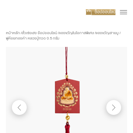
ช็อปออนไลน์
หน้าหลัก
ฮั่วเซ่งเฮง ช็อปออนไลน์
ของขวัญในโอกาสพิเศษ
ของขวัญสายมู
พู่ห้อยทองคำ หลวงปู่ทวด 0.5 กรัม