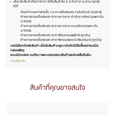
เลือกรับสินค้าที่หน้าสาขา ได้รับสินค้าใน 2-3 วันทำการ สามารถรับ
ได้ที่
ห้องค้าทองคำแท่งชั้น 1 อาคารฮั่วเซ่งเฮง 2 (วันจันทร์-วันเสาร์)
ห้างขายทองฮั่วเซ่งเฮง สาขาเยาวราช สำนักงานใหญ่ (เฉพาะวัน
อาทิตย์)
ห้างขายทองฮั่วเซ่งเฮง สาขาเยาวราช ถนนมังกร (เฉพาะวัน
อาทิตย์)
ห้างขายทองฮั่วเซ่งเฮง สาขาสีลมคอมเพล็กซ์ (ทุกวัน)
ห้างขายทองฮั่วเซ่งเฮง สาขาซีคอนสแควร์ ศรีนครินทร์ (ทุกวัน)
กรณีเลือกจัดส่งสินค้า เมื่อรับสินค้ากรุณาบันทึกวิดีโอตั้งแต่ก่อนเปิด
กล่องพัสดุ
ขณะเปิดกล่อง จนถึงการแกะตรวจสอบสินค้าและใบเสร็จรับเงิน
อ่านเพิ่มเติม
สินค้าที่คุณอาจสนใจ