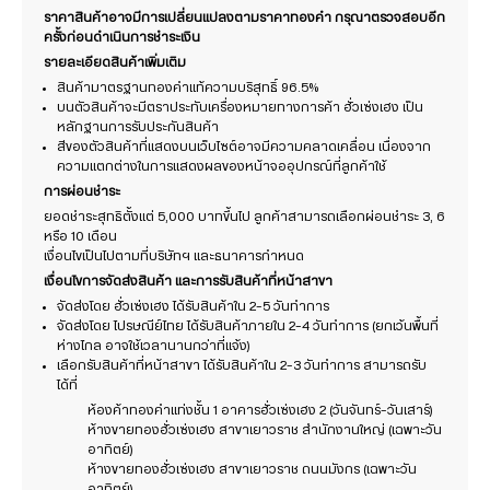
ราคาสินค้าอาจมีการเปลี่ยนแปลงตามราคาทองคำ กรุณาตรวจสอบอีก
ครั้งก่อนดำเนินการชำระเงิน
รายละเอียดสินค้าเพิ่มเติม
สินค้ามาตรฐานทองคำแท้ความบริสุทธิ์ 96.5%
บนตัวสินค้าจะมีตราประทับเครื่องหมายทางการค้า ฮั่วเซ่งเฮง เป็น
หลักฐานการรับประกันสินค้า
สีของตัวสินค้าที่แสดงบนเว็บไซต์อาจมีความคลาดเคลื่อน เนื่องจาก
ความแตกต่างในการแสดงผลของหน้าจออุปกรณ์ที่ลูกค้าใช้
การผ่อนชำระ
ยอดชำระสุทธิตั้งแต่ 5,000 บาทขึ้นไป ลูกค้าสามารถเลือกผ่อนชำระ 3, 6
หรือ 10 เดือน
เงื่อนไขเป็นไปตามที่บริษัทฯ และธนาคารกำหนด
เงื่อนไขการจัดส่งสินค้า และการรับสินค้าที่หน้าสาขา
จัดส่งโดย ฮั่วเซ่งเฮง ได้รับสินค้าใน 2-5 วันทำการ
จัดส่งโดย ไปรษณีย์ไทย ได้รับสินค้าภายใน 2-4 วันทำการ (ยกเว้นพื้นที่
ห่างไกล อาจใช้เวลานานกว่าที่แจ้ง)
เลือกรับสินค้าที่หน้าสาขา ได้รับสินค้าใน 2-3 วันทำการ สามารถรับ
ได้ที่
ห้องค้าทองคำแท่งชั้น 1 อาคารฮั่วเซ่งเฮง 2 (วันจันทร์-วันเสาร์)
ห้างขายทองฮั่วเซ่งเฮง สาขาเยาวราช สำนักงานใหญ่ (เฉพาะวัน
อาทิตย์)
ห้างขายทองฮั่วเซ่งเฮง สาขาเยาวราช ถนนมังกร (เฉพาะวัน
อาทิตย์)