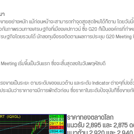
นมา
ยอย่างหนัก แม้ก่อนหน้าจะสามารถทำจุดสูงสุดใหม่ได้ก็ตาม โดยวันนี้
่ยวกับภาพรวมทางเศรษฐกิจที่เมืองเคปทาวน์ ซึ่ง G20 ก็เป็นองค์กรที่กำ
กิจโดยรวมได้ นักลงทุนจึงรอติดตามผลการประชุม G20 Meeting ซึ่งจั
 Meeting เริ่มขึ้นเป็นวันแรก ซึ่งจะสิ้นสุดลงในวันพฤหัสบดี
ขายเป็นระยะ ตามระดับของแนวต้าน และระดับ Indicator ต่างๆที่บ่งชี้ว่
ึงประเมินว่าราคาอาจมีการพักตัวก่อน ซึ่งราคาในระดับปัจจุบันก็ซื้อขายก
ราคาทองตลาดโลก
แนวรับ 2,895 และ 2,875 ด
แนวต้าน 2,920 และ 2,940