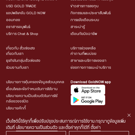
USD GOLD TRADE
ข่าวสารการลงทุน
แอปพลิเคชัน GOLD NOW
กิจกรรมและประชาสัมพันธ์
ออมทอง
การแจ้งเตือนระบบ
ตราสารอนุพันธ์
สาระน่ารู้
บริการ Chat & Shop
เตือนภัยมิจฉาชีพ
เกี่ยวกับ ฮั่วเซ่งเฮง
บริการช่วยเหลือ
เกี่ยวกับเรา
คำถามที่พบบ่อย
ธุรกิจในกลุ่มฮั่วเซ่งเฮง
สาขาและบริการของเรา
ร่วมงานกับเรา
ช่องทางการแนะนำบริการ
นโยบายการคุ้มครองข้อมูลส่วนบุคคล
Download GoldNOW app
เงื่อนไขและข้อกำหนดในการใช้งาน
นโยบายความเป็นส่วนตัวในการใช้
กล้องวงจรปิด
นโยบายคุ้กกี้
เว็บไซต์นี้ใช้คุกกี้เพื่อปรับปรุงประสบการณ์การใช้งาน กรุณาดูข้อมูลเพิ่ม
เติมที่
นโยบายความเป็นส่วนตัว
และตั้งค่าคุกกี้ได้ที่
ตั้งค่า