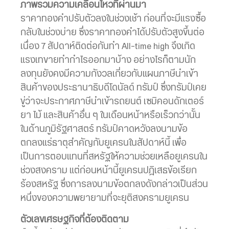
ภาพรวมความเคลื่อนไหวที่ผ่านมา
ราคาทองคำปรับตัวลงในช่วงเช้า ก่อนที่จะมีแรงซื้อ
กลับในช่วงบ่าย ซึ่งราคาทองคำได้ปรับตัวสูงขึ้นต่อ
เนื่อง 7 สัปดาห์ติดต่อกันทำ All-time high จึงเกิด
แรงเทขายทำกำไรออกมาบ้าง อย่างไรก็ตามนัก
ลงทุนยังคงมีความกังวลเกี่ยวกับแผนภาษีนำเข้า
สินค้าของประธานาธิบดีโดนัลด์ ทรัมป์ ซึ่งทรัมป์เคย
ขู่ว่าจะประกาศภาษีนำเข้ารถยนต์ เซมิคอนดักเตอร์
ยา ไม้ และสินค้าอื่น ๆ ในเดือนหน้าหรือเร็วกว่านั้น
ในด้านภูมิรัฐศาสตร์ ทรัมป์คาดหวังลงนามข้อ
ตกลงแร่ธาตุสำคัญกับยูเครนในสัปดาห์นี้ เพื่อ
เป็นการตอบแทนที่สหรัฐให้ความช่วยเหลือยูเครนใน
ช่วงสงคราม แต่ก่อนหน้านี้ยูเครนปฎิเสธข้อเรียก
ร้องสหรัฐ ซึ่งการลงนามข้อตกลงดังกล่าวเป็นส่วน
หนึ่งของความพยายามที่จะยุติสงครามยูเครน
ตัวเลขเศรษฐกิจที่ต้องติดตาม