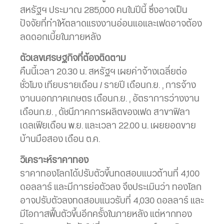
สหรัฐฯ ประมาณ 285,000 คนในปีนี้ ซึ่งอาจเป็น
ปัจจัยที่ทำให้ตลาดแรงงานอ่อนแอและเฟดอาจต้อง
ลดดอกเบี้ยในภายหลัง
ตัวเลขเศรษฐกิจที่ต้องติดตาม
คืนนี้เวลา 20.30 น. สหรัฐฯ เผยค่าจ้างเฉลี่ยต่อ
ชั่วโมง เทียบรายเดือน / รายปี เดือนก.ย. , การจ้าง
งานนอกภาคเกษตร เดือนก.ย. , อัตราการว่างงาน
เดือนก.ย. , ดัชนีภาคการผลิตของเฟด สาขาฟิลา
เดลเฟียเดือน พ.ย. และเวลา 22.00 น. เผยยอดขาย
บ้านมือสอง เดือน ต.ค.
วิเคราะห์ราคาทอง
ราคาทองโลกได้ปรับตัวขึ้นทดสอบแนวต้านที่ 4,100
ดอลลาร์ และมีการย่อตัวลง จึงประเมินว่า ทองโลก
อาจปรับตัวลงทดสอบแนวรับที่ 4,030 ดอลลาร์ และ
มีโอกาสฟื้นตัวขึ้นอีกครั้งในภายหลัง แต่หากทอง