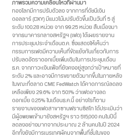
ภาพรวมความเคลื่อนไหวที่ผ่านมา
ทองโลกมีการปรับตัวลง จากการที่ดัชนีเงิน
ดอลลาร์ (DXY) มีแนวโน้มปรับตัวขึ้นเป็นวันที่ 5 สู่
ระดับ 100.28 หน่วย จาก 99.25 หน่วย สืบเนื่องมา
จากธนาคารกลางสหรัฐฯ (เฟด) ได้เผยรายงาน
การประชุมประจำเดือนต.ค. ซึ่งแสดงให้เห็นว่า
กรรมการเฟดมีความเห็นที่ขัดแย้งกันเกี่ยวกับการ
ปรับลดอัตราดอกเบี้ยเพิ่มเติมในการประชุมเดือน
ธ.ค. จากภาวะเงินเฟ้อที่ยังคงอยู่สูงกว่าเป้าหมายที่
ระดับ 2% และอาจมีการขยายตัวมากขึ้นในภายหลัง
ในขณะที่ตลาด CME FedWatch ได้คาดการณ์ลดลง
เหลือเพียง 29.6% จาก 50.1% ว่าเฟดอาจลด
ดอกเบี้ย 0.25% ในเดือนธ.ค.นี้ อย่างไรก็ตาม
รายงานของเฟดสาขาซานฟรานซิสโก ได้ประเมินว่า
มีผู้อพยพเข้ามายังสหรัฐฯ ราว 515,000 คนในปีนี้
ลดลงอย่างมากจากประมาณ 2 ล้านคนในปี 2024
อีกทั้งยังมีการเนรเทศผู้คนจากพื้นที่ชั้นในของ