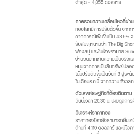
ต่ำสุด – 4,055 ดอลลาร์
ภาพรวมความเคลื่อนไหวที่ผ่า
ทองโลกมีการปรับตัวขึ้น จากกา
คาดการณ์เพิ่มขึ้นเป็น 48.9% จ
รับสมญานามว่า The Big Short 
ฟองสบู่ และในฝั่งของนาย Sunda
จำนวนมากเกินความเป็นจริงและม
หนุนจากการเป็นสินทรัพย์ปลอดภ
โน้มปรับตัวขึ้นเป็นวันที่ 3 
ในเดือนธ.ค.นี้ จากความกังวลภา
ตัวเลขเศรษฐกิจที่ต้องติดตาม
วันนี้เวลา 20.30 น. เผยดุลการ
วิเคราะห์ราคาทอง
ราคาทองโลกยังสามารถยืนเหนื
ต้านที่ 4,110 ดอลลาร์ และมี