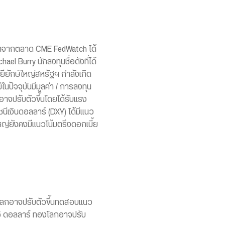
องมาจากตลาด CME FedWatch ได้
l Burry นักลงทุนชื่อดังที่ได้
ยียักษ์ใหญ่สหรัฐฯ กำลังเกิด
นปัจจุบันมีมูลค่า / การลงทุน
อาจปรับตัวขึ้นโดยได้รับแรง
นีเงินดอลลาร์ (DXY) ได้มีแนว
หญ่ยังคงมีแนวโน้มตรึงดอกเบี้ย
งโลกอาจปรับตัวขึ้นทดสอบแนว
035 ดอลลาร์ ทองโลกอาจปรับ