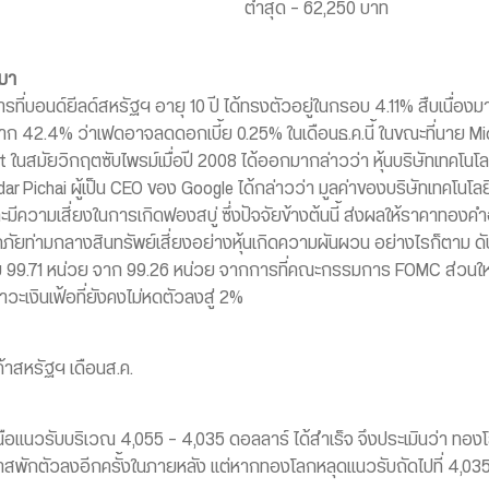
ต่ำสุด – 62,250 บาท
นมา
รที่บอนด์ยีลด์สหรัฐฯ อายุ 10 ปี ได้ทรงตัวอยู่ในกรอบ 4.11% สืบเนื่
าก 42.4% ว่าเฟดอาจลดดอกเบี้ย 0.25% ในเดือนธ.ค.นี้ ในขณะที่นาย Michae
ในสมัยวิกฤตซับไพรม์เมื่อปี 2008 ได้ออกมากล่าวว่า หุ้นบริษัทเทคโนโล
r Pichai ผู้เป็น CEO ของ Google ได้กล่าวว่า มูลค่าของบริษัทเทคโนโลยีใ
ีความเสี่ยงในการเกิดฟองสบู่ ซึ่งปัจจัยข้างต้นนี้ ส่งผลให้ราคาทองคำ
ัยท่ามกลางสินทรัพย์เสี่ยงอย่างหุ้นเกิดความผันผวน อย่างไรก็ตาม ดัช
สู่ระดับ 99.71 หน่วย จาก 99.26 หน่วย จากการที่คณะกรรมการ FOMC ส่วนใ
วะเงินเฟ้อที่ยังคงไม่หดตัวลงสู่ 2%
ค้าสหรัฐฯ เดือนส.ค.
อแนวรับบริเวณ 4,055 – 4,035 ดอลลาร์ ได้สำเร็จ จึงประเมินว่า ทอ
โอกาสพักตัวลงอีกครั้งในภายหลัง แต่หากทองโลกหลุดแนวรับถัดไปที่ 4,