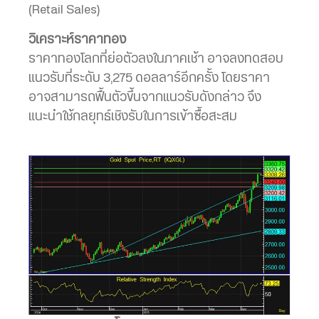
(Retail Sales)
วิเคราะห์ราคาทอง
ราคาทองโลกที่ย่อตัวลงในภาคเช้า อาจลงทดสอบ
แนวรับที่ระดับ 3,275 ดอลลาร์อีกครั้ง โดยราคา
อาจสามารถฟื้นตัวขึ้นจากแนวรับดังกล่าว จึง
แนะนำใช้กลยุทธ์เชิงรับในการเข้าซื้อสะสม