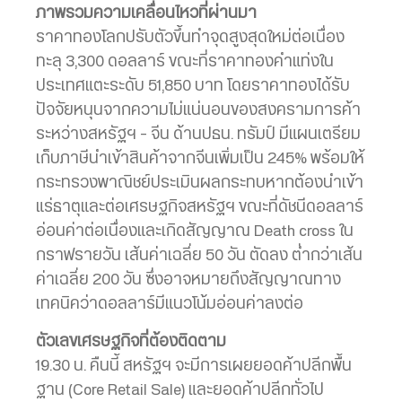
ภาพรวมความเคลื่อนไหวที่ผ่านมา
ราคาทองโลกปรับตัวขึ้นทำจุดสูงสุดใหม่ต่อเนื่อง
ทะลุ 3,300 ดอลลาร์ ขณะที่ราคาทองคำแท่งใน
ประเทศแตะระดับ 51,850 บาท โดยราคาทองได้รับ
ปัจจัยหนุนจากความไม่แน่นอนของสงครามการค้า
ระหว่างสหรัฐฯ – จีน ด้านปธน. ทรัมป์ มีแผนเตรียม
เก็บภาษีนำเข้าสินค้าจากจีนเพิ่มเป็น 245% พร้อมให้
กระทรวงพาณิชย์ประเมินผลกระทบหากต้องนำเข้า
แร่ธาตุและต่อเศรษฐกิจสหรัฐฯ ขณะที่ดัชนีดอลลาร์
อ่อนค่าต่อเนื่องและเกิดสัญญาณ Death cross ใน
กราฟรายวัน เส้นค่าเฉลี่ย 50 วัน ตัดลง ต่ำกว่าเส้น
ค่าเฉลี่ย 200 วัน ซึ่งอาจหมายถึงสัญญาณทาง
เทคนิคว่าดอลลาร์มีแนวโน้มอ่อนค่าลงต่อ
ตัวเลขเศรษฐกิจที่ต้องติดตาม
19.30 น. คืนนี้ สหรัฐฯ จะมีการเผยยอดค้าปลีกพื้น
ฐาน (Core Retail Sale) และยอดค้าปลีกทั่วไป