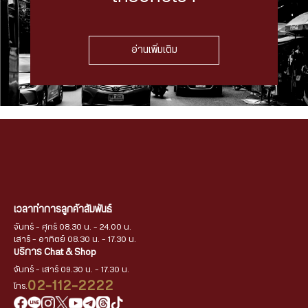
อ่านเพิ่มเติม
เวลาทำการลูกค้าสัมพันธ์
จันทร์ - ศุกร์ 08.30 น. - 24.00 น.
เสาร์ - อาทิตย์ 08.30 น. - 17.30 น.
บริการ Chat & Shop
จันทร์ - เสาร์ 09.30 น. - 17.30 น.
02-112-2222
โทร.