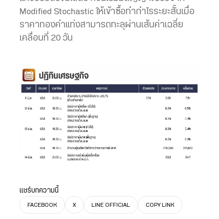
Modified Stochastic ให้เข้าซื้อทำกำไรระยะสั้นเมื่อ
ราคาทองคำแท่งสามารถทะลุผ่านเส้นค่าเฉลี่ย
เคลื่อนที่ 20 วัน
แชร์บทความนี้
FACEBOOK
X
LINE OFFICIAL
COPY LINK