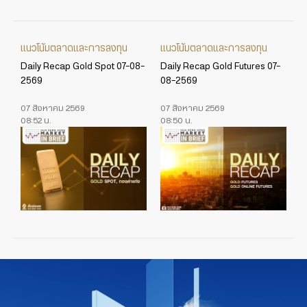
แนวโน้มตลาดและการลงทุน
แนวโน้มตลาดและการลงทุน
Daily Recap Gold Spot 07-08-
Daily Recap Gold Futures 07-
2569
08-2569
07 สิงหาคม 2569
07 สิงหาคม 2569
08:52 น.
08:50 น.