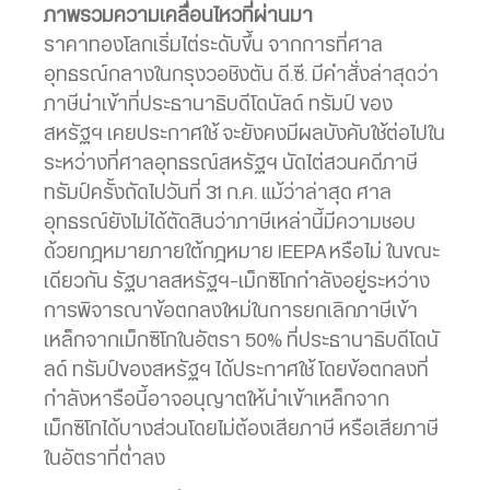
ภาพรวมความเคลื่อนไหวที่ผ่านมา
ราคาทองโลกเริ่มไต่ระดับขึ้น จากการที่ศาล
อุทธรณ์กลางในกรุงวอชิงตัน ดี.ซี. มีคำสั่งล่าสุดว่า
ภาษีนำเข้าที่ประธานาธิบดีโดนัลด์ ทรัมป์ ของ
สหรัฐฯ เคยประกาศใช้ จะยังคงมีผลบังคับใช้ต่อไปใน
ระหว่างที่ศาลอุทธรณ์สหรัฐฯ นัดไต่สวนคดีภาษี
ทรัมป์ครั้งถัดไปวันที่ 31 ก.ค. แม้ว่าล่าสุด ศาล
อุทธรณ์ยังไม่ได้ตัดสินว่าภาษีเหล่านี้มีความชอบ
ด้วยกฎหมายภายใต้กฎหมาย IEEPA หรือไม่ ในขณะ
เดียวกัน รัฐบาลสหรัฐฯ-เม็กซิโกกำลังอยู่ระหว่าง
การพิจารณาข้อตกลงใหม่ในการยกเลิกภาษีเข้า
เหล็กจากเม็กซิโกในอัตรา 50% ที่ประธานาธิบดีโดนั
ลด์ ทรัมป์ของสหรัฐฯ ได้ประกาศใช้ โดยข้อตกลงที่
กำลังหารือนี้อาจอนุญาตให้นำเข้าเหล็กจาก
เม็กซิโกได้บางส่วนโดยไม่ต้องเสียภาษี หรือเสียภาษี
ในอัตราที่ต่ำลง