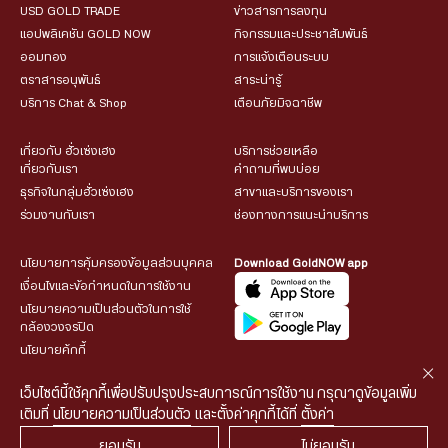
USD GOLD TRADE
ข่าวสารการลงทุน
แอปพลิเคชัน GOLD NOW
กิจกรรมและประชาสัมพันธ์
ออมทอง
การแจ้งเตือนระบบ
ตราสารอนุพันธ์
สาระน่ารู้
บริการ Chat & Shop
เตือนภัยมิจฉาชีพ
เกี่ยวกับ ฮั่วเซ่งเฮง
บริการช่วยเหลือ
เกี่ยวกับเรา
คำถามที่พบบ่อย
ธุรกิจในกลุ่มฮั่วเซ่งเฮง
สาขาและบริการของเรา
ร่วมงานกับเรา
ช่องทางการแนะนำบริการ
นโยบายการคุ้มครองข้อมูลส่วนบุคคล
Download GoldNOW app
เงื่อนไขและข้อกำหนดในการใช้งาน
นโยบายความเป็นส่วนตัวในการใช้
กล้องวงจรปิด
นโยบายคุ้กกี้
เว็บไซต์นี้ใช้คุกกี้เพื่อปรับปรุงประสบการณ์การใช้งาน กรุณาดูข้อมูลเพิ่ม
เติมที่
นโยบายความเป็นส่วนตัว
และตั้งค่าคุกกี้ได้ที่
ตั้งค่า
ยอมรับ
ไม่ยอมรับ