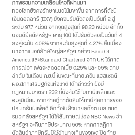
ภาพรวมความเคลื่อนไหวที่ผ่านมา
ทองโลกยังคงรักษาแนวโน้มขาขึ้น จากการที่ดัชนี
เงินดอลลาร์ (DXY) ยังคงปรับตัวลงเป็นวันที่ 2 สู่
ระดับ 97.7 หน่วย จากจุดสูงสุดที่ 98.23 หน่วย อีกทั้ง
บอนด์ยีลด์สหรัฐฯ อายุ 10ปี ได้ปรับตัวลงเป็นวันที่ 4
ลงสู่ระดับ 4.08% จากระดับสูงสุดที่ 4.27% สืบเนื่อง
มาจากแบงก์ยักษ์ใหญ่สหรัฐฯ อย่าง Bank Of
America และStandard Chartered จาก UK ได้คาด
การณ์ว่า เฟดจะลดดอกเบี้ย 0.25% และ 0.5% ตาม
ลำดับ ในเดือน ก.ย.นี้ ในขณะที่นายเควิน แฮสเซตต์
ผอ.สภาเศรษฐกิจแห่งชาติ ได้กล่าวว่า ยังมี
กฎหมายมาตรา 232 ที่บังคับใช้กับภาษีเหล็กและ
อะลูมิเนียม หากศาลฎีกาตัดสินให้ภาษีศุลกากรของ
ปธน.ทรัมป์แพ้คดี อีกทั้งในฝั่งนายสก๊อต เบสเซนต์
รมว.คลังสหรัฐฯ ได้ให้สัมภาษณ์ช่อง NBC News ว่า
สหรัฐฯ จะคืนภาษีประมาณ 50% หากศาลฎีกา
ตัดสินว่าภาษีทรัมป์ใช้อำนาจเกินของเขต ปิดท้าย