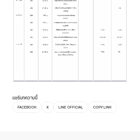
แชร์บทความนี้
FACEBOOK
X
LINE OFFICIAL
COPY LINK