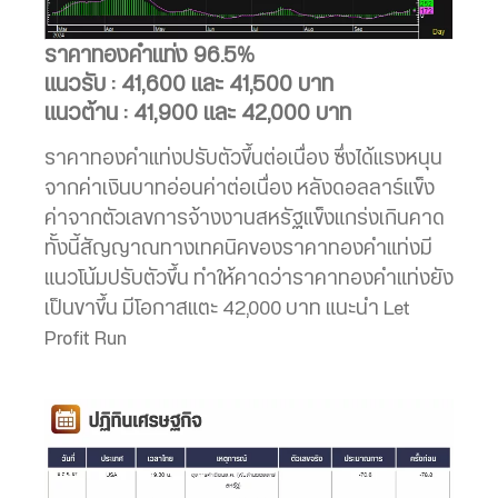
ราคาทองคำแท่ง 96.5%
แนวรับ : 41,600 และ 41,500 บาท
แนวต้าน : 41,900 และ 42,000 บาท
ราคาทองคำแท่งปรับตัวขึ้นต่อเนื่อง ซึ่งได้แรงหนุน
จากค่าเงินบาทอ่อนค่าต่อเนื่อง หลังดอลลาร์แข็ง
ค่าจากตัวเลขการจ้างงานสหรัฐแข็งแกร่งเกินคาด
ทั้งนี้สัญญาณทางเทคนิคของราคาทองคำแท่งมี
แนวโน้มปรับตัวขึ้น ทำให้คาดว่าราคาทองคำแท่งยัง
เป็นขาขึ้น มีโอกาสแตะ 42,000 บาท แนะนำ Let
Profit Run