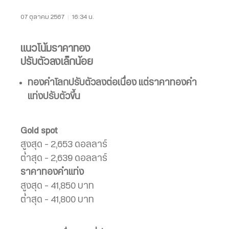
07 ตุลาคม 2567
|
16:34 น.
แนวโน้มราคาทอง
ปรับตัวลงเล็กน้อย
ทองคำโลกปรับตัวลงต่อเนื่อง
แต่ราคาทองคำ
แท่งปรับตัวขึ้น
Gold spot
สูงสุด – 2,653 ดอลลาร์
ต่ำสุด – 2,639 ดอลลาร์
ราคาทองคำแท่ง
สูงสุด – 41,850 บาท
ต่ำสุด – 41,800 บาท