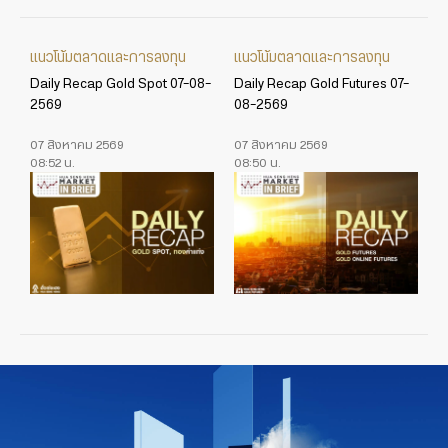
แนวโน้มตลาดและการลงทุน
แนวโน้มตลาดและการลงทุน
Daily Recap Gold Spot 07-08-
Daily Recap Gold Futures 07-
2569
08-2569
07 สิงหาคม 2569
07 สิงหาคม 2569
08:52 น.
08:50 น.