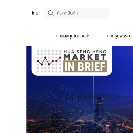
ไทย
การลงทุนในทองคำ
ทองรูปพรรณแ