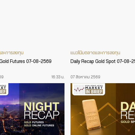
และการลงทุน
แนวโน้มตลาดและการลงทุน
 Gold Futures 07-08-2569
Daily Recap Gold Spot 07-08-
69
16:33 น.
07 สิงหาคม 2569