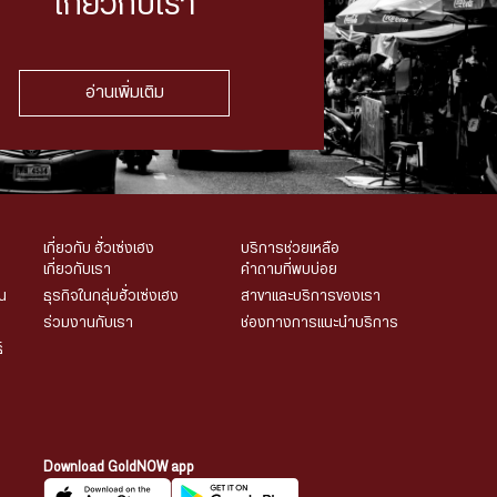
เกี่ยวกับเรา
อ่านเพิ่มเติม
เกี่ยวกับ ฮั่วเซ่งเฮง
บริการช่วยเหลือ
เกี่ยวกับเรา
คำถามที่พบบ่อย
น
ธุรกิจในกลุ่มฮั่วเซ่งเฮง
สาขาและบริการของเรา
ร่วมงานกับเรา
ช่องทางการแนะนำบริการ
์
Download GoldNOW app