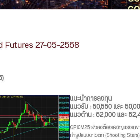
d Futures 27-05-2568
5)
แนะนำการลงทุน
แนวรับ : 50,550 และ 50,0
แนวต้าน : 52,000 และ 52
GF10M25 ยังคงต้องเผชิญแรงเทขา
ทำรูปแบบดาวตก (Shooting Stars) 