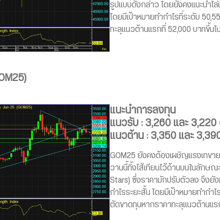
รูปแบบดังกล่าว โดยยังคงแนะนำไล่เป
โดยมีเป้าหมายทำกำไรที่ระดับ 50,
ทะลุแนวต้านแรกที่ 52,000 บาทขึ้นไ
GOM25)
แนะนำการลงทุน
แนวรับ : 3,260 และ 3,220
แนวต้าน : 3,350 และ 3,39
GOM25 ยังคงต้องเผชิญแรงเทขายใ
วานนี้ทิ้งไส้เทียนไว้ด้านบนในลัก
Stars) ซึ่งราคามักปรับตัวลง จึงยัง
กำไรระยะสั้น โดยมีเป้าหมายทำกำไร
ตัดขาดทุนหากราคาทะลุแนวต้านแรกท