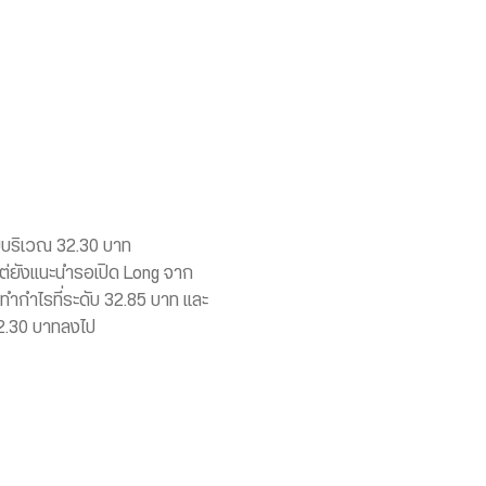
บริเวณ 32.30 บาท
แต่ยังแนะนำรอเปิด Long จาก
ยทำกำไรที่ระดับ 32.85 บาท และ
32.30 บาทลงไป