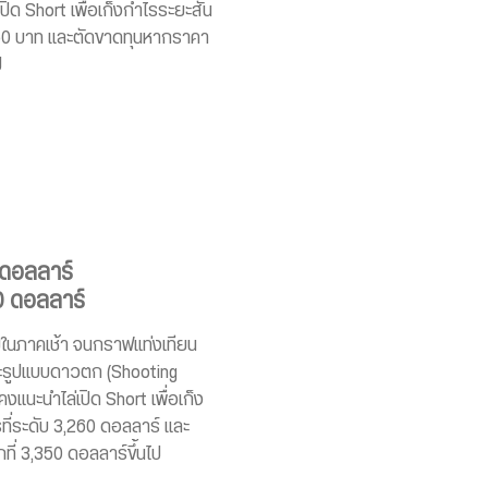
ิด Short เพื่อเก็งกำไรระยะสั้น
550 บาท และตัดขาดทุนหากราคา
ป
 ดอลลาร์
0 ดอลลาร์
นภาคเช้า จนกราฟแท่งเทียน
ษณะรูปแบบดาวตก (Shooting
คงแนะนำไล่เปิด Short เพื่อเก็ง
ที่ระดับ 3,260 ดอลลาร์ และ
ี่ 3,350 ดอลลาร์ขึ้นไป