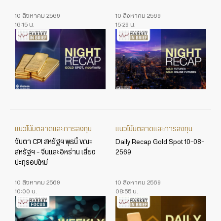
10 สิงหาคม 2569
10 สิงหาคม 2569
16:15 น.
15:29 น.
แนวโน้มตลาดและการลงทุน
แนวโน้มตลาดและการลงทุน
จับตา CPI สหรัฐฯ พุธนี้ ขณะ
Daily Recap Gold Spot 10-08-
สหรัฐฯ – จีนและอิหร่าน เสี่ยง
2569
ปะทุรอบใหม่
10 สิงหาคม 2569
10 สิงหาคม 2569
10:00 น.
08:55 น.