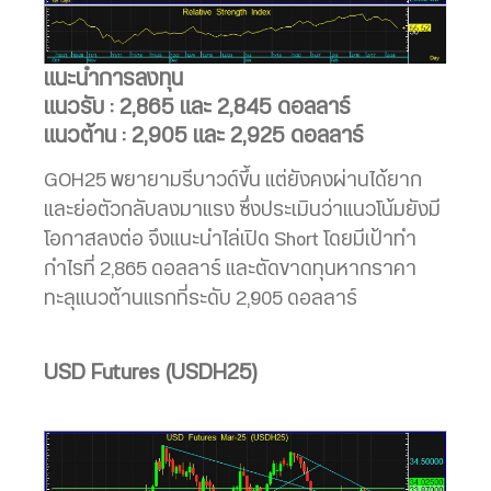
แนะนำการลงทุน
แนวรับ : 2,865 และ 2,845 ดอลลาร์
แนวต้าน : 2,905 และ 2,925 ดอลลาร์
GOH25 พยายามรีบาวด์ขึ้น แต่ยังคงผ่านได้ยาก
และย่อตัวกลับลงมาแรง ซึ่งประเมินว่าแนวโน้มยังมี
โอกาสลงต่อ จึงแนะนำไล่เปิด Short โดยมีเป้าทำ
กำไรที่ 2,865 ดอลลาร์ และตัดขาดทุนหากราคา
ทะลุแนวต้านแรกที่ระดับ 2,905 ดอลลาร์
USD Futures (USDH25)