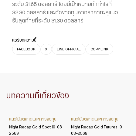
ระดับ 31.65 ดอลลาร์ โดยมีเป้าหมายทำกำไรที่
32.30 ดอลลาร์ และตัดขาดทุนหากราคาทะลุแนว
รับสุดท้ายที่ระดับ 31.30 ดอลลาร์
แชร์บทความนี้
FACEBOOK
X
LINE OFFICIAL
COPY LINK
บทความที่เกี่ยวข้อง
แนวโน้มตลาดและการลงทุน
แนวโน้มตลาดและการลงทุน
Night Recap Gold Spot 10-08-
Night Recap Gold Futures 10-
2569
08-2569