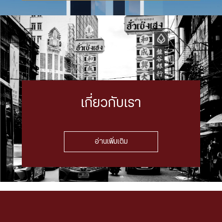
เกี่ยวกับเรา
อ่านเพิ่มเติม