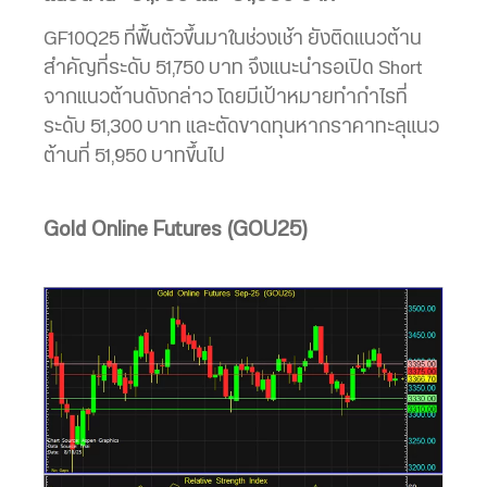
GF10Q25 ที่ฟื้นตัวขึ้นมาในช่วงเช้า ยังติดแนวต้าน
สำคัญที่ระดับ 51,750 บาท จึงแนะนำรอเปิด Short
จากแนวต้านดังกล่าว โดยมีเป้าหมายทำกำไรที่
ระดับ 51,300 บาท และตัดขาดทุนหากราคาทะลุแนว
ต้านที่ 51,950 บาทขึ้นไป
Gold Online Futures (GOU25)