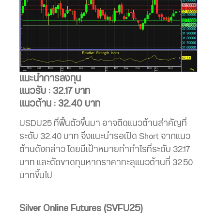
แนะนำการลงทุน
แนวรับ : 32.17 บาท
แนวต้าน : 32.40 บาท
USDU25 ที่ฟื้นตัวขึ้นมา อาจติดแนวต้านสำคัญที่
ระดับ 32.40 บาท จึงแนะนำรอเปิด Short จากแนว
ต้านดังกล่าว โดยมีเป้าหมายทำกำไรที่ระดับ 32.17
บาท และตัดขาดทุนหากราคาทะลุแนวต้านที่ 32.50
บาทขึ้นไป
Silver Online Futures (SVFU25)