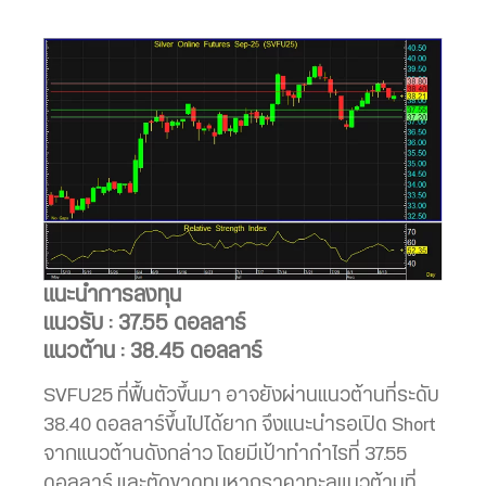
แนะนำการลงทุน
แนวรับ : 37.55 ดอลลาร์
แนวต้าน : 38.45 ดอลลาร์
SVFU25 ที่ฟื้นตัวขึ้นมา อาจยังผ่านแนวต้านที่ระดับ
38.40 ดอลลาร์ขึ้นไปได้ยาก จึงแนะนำรอเปิด Short
จากแนวต้านดังกล่าว โดยมีเป้าทำกำไรที่ 37.55
ดอลลาร์ และตัดขาดทุนหากราคาทะลุแนวต้านที่