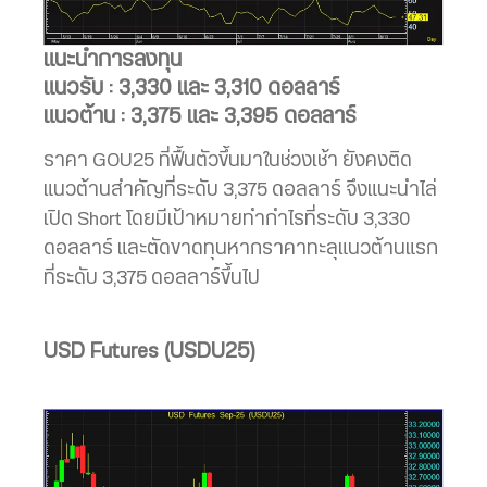
แนะนำการลงทุน
แนวรับ : 3,330 และ 3,310 ดอลลาร์
แนวต้าน : 3,375 และ 3,395 ดอลลาร์
ราคา GOU25 ที่ฟื้นตัวขึ้นมาในช่วงเช้า ยังคงติด
แนวต้านสำคัญที่ระดับ 3,375 ดอลลาร์ จึงแนะนำไล่
เปิด Short โดยมีเป้าหมายทำกำไรที่ระดับ 3,330
ดอลลาร์ และตัดขาดทุนหากราคาทะลุแนวต้านแรก
ที่ระดับ 3,375 ดอลลาร์ขึ้นไป
USD Futures (USDU25)