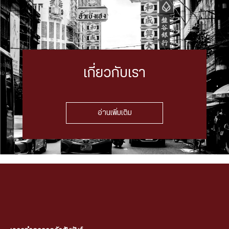
เกี่ยวกับเรา
อ่านเพิ่มเติม