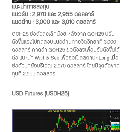
แนะนำการลงทุน
แนวรับ : 2,970 และ 2,955 ดอลลาร์
แนวต้าน : 3,000 และ 3,010 ดอลลาร์
GOH25 ย่อตัวลงเล็กน้อย หลังจาก GOH25 ปรับ
ตัวขึ้นแรงไปทดสอบแนวต้านทางจิตวิทยาที่ 3,000
ดอลลาร์ คาดว่า GOH25 ย่อตัวลงเพื่อปรับตัวขึ้นได้
ต่อ แนะนำ Wait & See เพื่อรอเปิดสถานะ Long เมื่อ
ย่อตัวมายังบริเวณ 2,970 ดอลลาร์ โดยมีจุดตัดขาด
ทุนที่ 2,955 ดอลลาร์
USD Futures (USDH25)