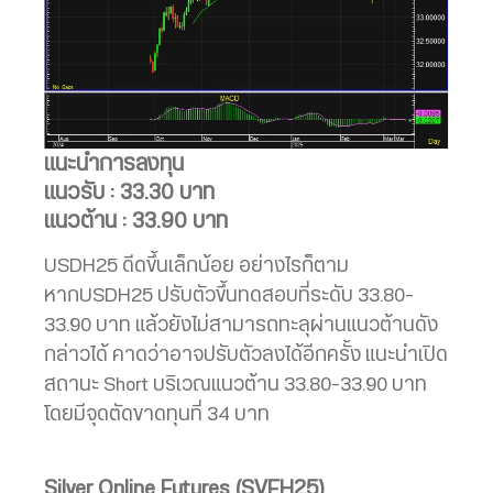
แนะนำการลงทุน
แนวรับ : 33.30 บาท
แนวต้าน : 33.90 บาท
USDH25 ดีดขึ้นเล็กน้อย อย่างไรก็ตาม
หากUSDH25 ปรับตัวขึ้นทดสอบที่ระดับ 33.80-
33.90 บาท แล้วยังไม่สามารถทะลุผ่านแนวต้านดัง
กล่าวได้ คาดว่าอาจปรับตัวลงได้อีกครั้ง แนะนำเปิด
สถานะ Short บริเวณแนวต้าน 33.80-33.90 บาท
โดยมีจุดตัดขาดทุนที่ 34 บาท
Silver Online Futures (SVFH25)