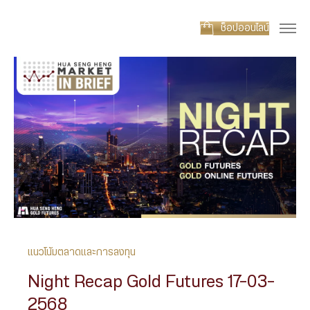
ช็อปออนไลน์
แนวโน้มตลาดและการลงทุน
Night Recap Gold Futures 17-03-
2568