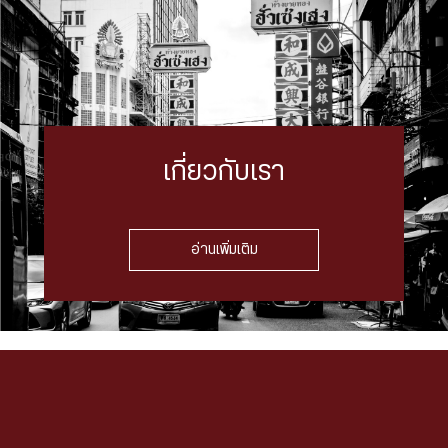
เกี่ยวกับเรา
อ่านเพิ่มเติม