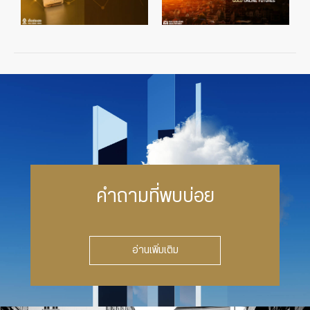
คำถามที่พบบ่อย
อ่านเพิ่มเติม