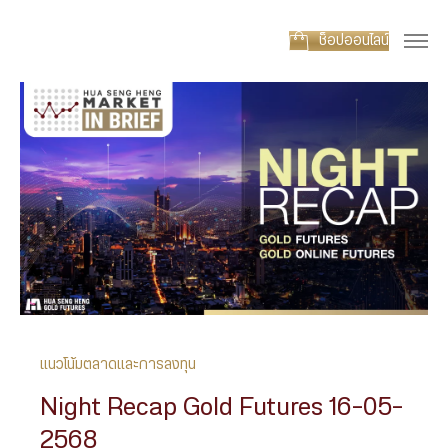
ช็อปออนไลน์
แนวโน้มตลาดและการลงทุน
Night Recap Gold Futures 16-05-
2568