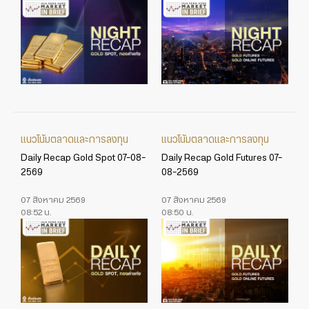
แนวโน้มตลาดและการลงทุน
แนวโน้มตลาดและการลงทุน
Daily Recap Gold Spot 07-08-
Daily Recap Gold Futures 07-
2569
08-2569
07 สิงหาคม 2569
07 สิงหาคม 2569
08:52 น.
08:50 น.