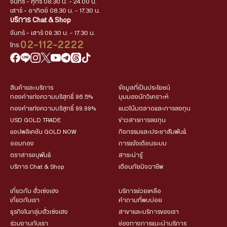
จันทร์ - ศุกร์ 08.30 น. - 24.00 น.
เสาร์ - อาทิตย์ 08.30 น. - 17.30 น.
บริการ Chat & Shop
จันทร์ - เสาร์ 09.30 น. - 17.30 น.
02-112-2222
โทร.
สินค้าและบริการ
ข้อมูลที่เป็นประโยชน์
ทองคำแท่งความบริสุทธิ์ 96.5%
มุมมองนักวิเคราะห์
ทองคำแท่งความบริสุทธิ์ 99.99%
แนวโน้มตลาดและการลงทุน
USD GOLD TRADE
ข่าวสารการลงทุน
แอปพลิเคชัน GOLD NOW
กิจกรรมและประชาสัมพันธ์
ออมทอง
การแจ้งเตือนระบบ
ตราสารอนุพันธ์
สาระน่ารู้
บริการ Chat & Shop
เตือนภัยมิจฉาชีพ
เกี่ยวกับ ฮั่วเซ่งเฮง
บริการช่วยเหลือ
เกี่ยวกับเรา
คำถามที่พบบ่อย
ธุรกิจในกลุ่มฮั่วเซ่งเฮง
สาขาและบริการของเรา
ร่วมงานกับเรา
ช่องทางการแนะนำบริการ