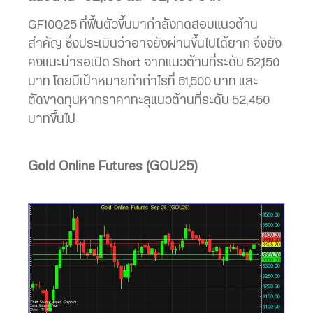
GF10Q25 ที่ฟื้นตัวขึ้นมากำลังทดสอบแนวต้าน
สำคัญ ซึ่งประเมินว่าอาจยังผ่านขึ้นไปได้ยาก จึงยัง
คงแนะนำรอเปิด Short จากแนวต้านที่ระดับ 52,150
บาท โดยมีเป้าหมายทำกำไรที่ 51,500 บาท และ
ตัดขาดทุนหากราคาทะลุแนวต้านที่ระดับ 52,450
บาทขึ้นไป
Gold Online Futures (GOU25)