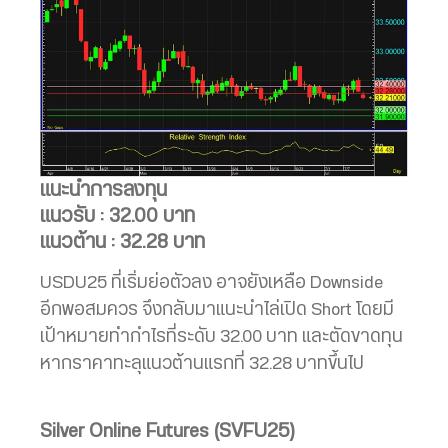
แนะนำการลงทุน
แนวรับ : 32.00 บาท
แนวต้าน : 32.28 บาท
USDU25 ที่เริ่มย่อตัวลง อาจยังเหลือ Downside
อีกพอสมควร จึงกลับมาแนะนำไล่เปิด Short โดยมี
เป้าหมายทำกำไรที่ระดับ 32.00 บาท และตัดขาดทุน
หากราคาทะลุแนวต้านแรกที่ 32.28 บาทขึ้นไป
Silver Online Futures (SVFU25)