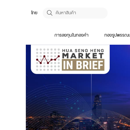
ไทย
การลงทุนในทองคำ
ทองรูปพรรณแ