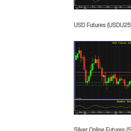
USD Futures (USDU25
Silver Online Futures 