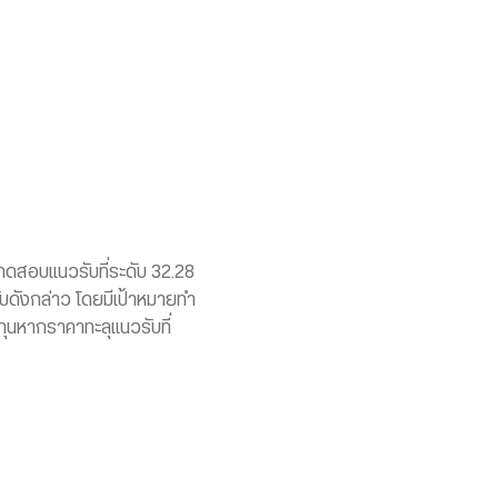
ทดสอบแนวรับที่ระดับ 32.28
บดังกล่าว โดยมีเป้าหมายทำ
ทุนหากราคาทะลุแนวรับที่