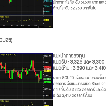
เป้าทำกำไรที่ระดับ 51,500 บาท แ
ต้านที่ระดับ 52,250 บาทขึ้นไป
GOU25)
แนะนำการลงทุน
แนวรับ : 3,325 และ 3,300
แนวต้าน : 3,390 และ 3,41
ราคา GOU25 เริ่มชะลอตัวหลังขึ้น
ดอลลาร์ จึงแนะนำรอเปิด Short จา
กำไรที่ระดับ 3,325 ดอลลาร์ และตั
ระดับ 3,410 ดอลลาร์ขึ้นไป