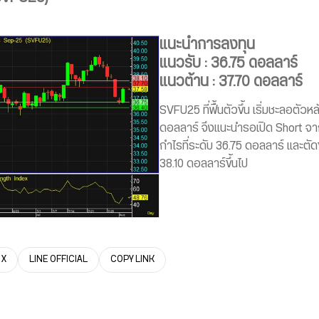
แนะนำการลงทุน
แนวรับ : 36.75 ดอลลาร์
แนวต้าน : 37.70 ดอลลาร์
SVFU25 ที่ฟื้นตัวขึ้น เริ่มชะลอตัว
ดอลลาร์ จึงแนะนำรอเปิด Short จา
กำไรที่ระดับ 36.75 ดอลลาร์ และตั
38.10 ดอลลาร์ขึ้นไป
X
LINE OFFICIAL
COPY LINK