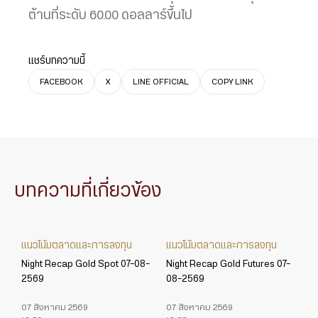
ต้านที่ระดับ 60.00 ดอลลาร์ขึ้นไป
แชร์บทความนี้
FACEBOOK
X
LINE OFFICIAL
COPY LINK
บทความที่เกี่ยวข้อง
แนวโน้มตลาดและการลงทุน
แนวโน้มตลาดและการลงทุน
Night Recap Gold Spot 07-08-
Night Recap Gold Futures 07-
2569
08-2569
07 สิงหาคม 2569
07 สิงหาคม 2569