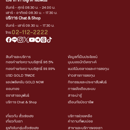
เวลาทำการลูกค้าสัมพันธ์
จันทร์ - ศุกร์ 08.30 น. - 24.00 น.
เสาร์ - อาทิตย์ 08.30 น. - 17.30 น.
บริการ Chat & Shop
จันทร์ - เสาร์ 09.30 น. - 17.30 น.
02-112-2222
โทร.
สินค้าและบริการ
ข้อมูลที่เป็นประโยชน์
ทองคำแท่งความบริสุทธิ์ 96.5%
มุมมองนักวิเคราะห์
ทองคำแท่งความบริสุทธิ์ 99.99%
แนวโน้มตลาดและการลงทุน
USD GOLD TRADE
ข่าวสารการลงทุน
แอปพลิเคชัน GOLD NOW
กิจกรรมและประชาสัมพันธ์
ออมทอง
การแจ้งเตือนระบบ
ตราสารอนุพันธ์
สาระน่ารู้
บริการ Chat & Shop
เตือนภัยมิจฉาชีพ
เกี่ยวกับ ฮั่วเซ่งเฮง
บริการช่วยเหลือ
เกี่ยวกับเรา
คำถามที่พบบ่อย
ธุรกิจในกลุ่มฮั่วเซ่งเฮง
สาขาและบริการของเรา