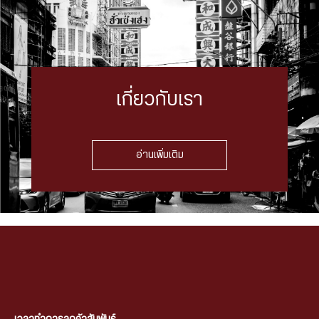
เกี่ยวกับเรา
อ่านเพิ่มเติม