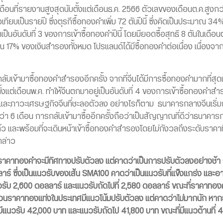
ยเดือนที่รายงานสูงสุดนับตั้งแต่เดือนธ.ค. 2566 ตัวเลขของเดือนต.ค.
่อเทียบเป็นรายปี ซึ่งตุรกีซื้อทองคำเพิ่ม 72 ตันปีนี้ ซึ่งคิดเป็นประมาณ 
อันดับที่ 3 ของการเข้าซื้อทองคำปีนี้ โดยมียอดซื้อสุทธิ 8 ตันในเดือนต.ค.
ิดเป็น 17% ของเงินสำรองทั้งหมด โปรแลนด์ได้มีซื้อทองคำต่อเนื่อง เนื่อง
เข้ามาซื้อทองคำสำรองอีกครั้ง จากที่จีนได้มีการซื้อทองคำมากที่สุดเป็น
้งแต่เดือนพ.ค. ทำให้จีนตกมาอยู่เป็นอันดับที่ 4 ของการเข้าซื้อทองคำสำ
 และภาวะเศรษฐกิจจีนที่ชะลอตัวลง อย่างไรก็ตาม ธนาคารกลางจีนเริ่มก
กว่า 6 เดือน การกลับเข้ามาซื้ออีกครั้งถือว่าเป็นสัญญาณที่ดีว่าธนาคา
้ว และพร้อมที่จะเดินหน้าเข้าซื้อทองคำสำรองโดยไม่กังวลถึงระดับราคาท
กล่าว
คาทองคำจะมีทิศทางปรับตัวลง แต่คาดว่าเป็นการปรับตัวลงอย่างช้า ๆ
าร์ ซึ่งเป็นแนวรับของเส้น SMA100 คาดว่าเป็นแนวรับที่แข็งแกร่ง และ
ับ 2,600 ดอลลาร์ และแนวรับถัดไปที่ 2,580 ดอลลาร์ ขณะที่ราคาทอง
วนราคาทองแท่งในประเทศมีแนวโน้มปรับตัวลง แต่คาดว่าไม่มากนัก หาก
โดยมีแนวรับ 42,000 บาท และแนวรับถัดไป 41,800 บาท ขณะที่มีแนวต้านที