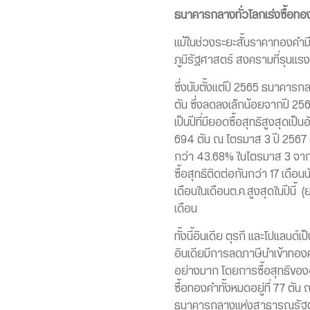
ธนาคารกลางทั่วโลกเร่งซื้อท
แม้ในช่วงระยะสั้นราคาทองคำมี
ภูมิรัฐศาสตร์ สงครามที่รุนแรง
ซึ่งนับตั้งแต่ปี 2565 ธนาคาร
ตัน ซึ่งลดลงเล็กน้อยจากปี 256
เป็นปีที่มียอดซื้อสุทธิสูงสุดเ
694 ตัน ณ ไตรมาส 3 ปี 2567 (เพ
กว่า 43.68% ในไตรมาส 3 จากคร
ซื้อสุทธิติดต่อกันกว่า 17 เดื
เดือนในเดือนต.ค.สูงสุดในปีนี้ 
เดือน
ทั้งนี้อินเดีย ตุรกี และโปแลนด์เ
อินเดียมีการลดภาษีนำเข้าทองคำ
อย่างมาก โดยการซื้อสุทธิของอินเ
ซื้อทองคำทั้งหมดอยู่ที่ 77 ตัน 
ธนาคารกลางแห่งสาธารณรัฐตุรกีต