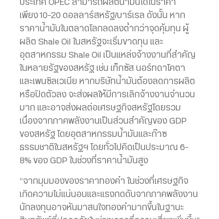
ประเทศ OPEC สามารถผลิตน้ำมันได้ในราคา
เพียง 10-20 ดอลลาร์สหรัฐ/บาร์เรล ดังนั้น หาก
ราคาน้ำมันในตลาดโลกลดลงต่ำกว่าจุดคุ้มทุน ผู้
ผลิต Shale Oil ในสหรัฐจะเริ่มขาดทุน และ
อุตสาหกรรม Shale Oil เป็นแหล่งจ้างงานที่สำคัญ
ในหลายรัฐของสหรัฐ เช่น เท็กซัส นอร์ทดาโคตา
และเพนซิลเวเนีย หากบริษัทน้ำมันต้องลดการผลิต
หรือปิดตัวลง จะส่งผลให้มีการเลิกจ้างงานจำนวน
มาก และอาจส่งผลต่อเศรษฐกิจสหรัฐโดยรวม
เนื่องจากภาคพลังงานเป็นส่วนสำคัญของ GDP
ของสหรัฐ โดยอุตสาหกรรมน้ำมันและก๊าซ
ธรรมชาติในสหรัฐฯ โดยทั่วไปคิดเป็นประมาณ 6-
8% ของ GDP ในช่วงที่ราคาน้ำมันสูง
“จากมุมมองของราคาทองคำ ในช่วงที่เศรษฐกิจ
เกิดความไม่แน่นอนและแรงกดดันจากภาคพลังงาน
นักลงทุนอาจหันมาสนใจทองคำมากขึ้นในฐานะ