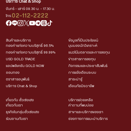
บริการ Chat & Shop
จันทร์ - เสาร์ 09.30 น. - 17.30 น.
02-112-2222
โทร.
สินค้าและบริการ
ข้อมูลที่เป็นประโยชน์
ทองคำแท่งความบริสุทธิ์ 96.5%
มุมมองนักวิเคราะห์
ทองคำแท่งความบริสุทธิ์ 99.99%
แนวโน้มตลาดและการลงทุน
USD GOLD TRADE
ข่าวสารการลงทุน
แอปพลิเคชัน GOLD NOW
กิจกรรมและประชาสัมพันธ์
ออมทอง
การแจ้งเตือนระบบ
ตราสารอนุพันธ์
สาระน่ารู้
บริการ Chat & Shop
เตือนภัยมิจฉาชีพ
เกี่ยวกับ ฮั่วเซ่งเฮง
บริการช่วยเหลือ
เกี่ยวกับเรา
คำถามที่พบบ่อย
ธุรกิจในกลุ่มฮั่วเซ่งเฮง
สาขาและบริการของเรา
ร่วมงานกับเรา
ช่องทางการแนะนำบริการ