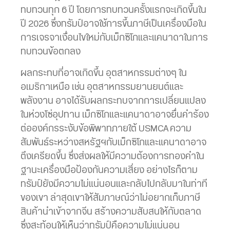
ทบทวนทุก 6 ปี โดยการทบทวนครั้งแรกจะเกิดขึ้นใน
ปี 2026 ซึ่งทรัมป์อาจใช้การขึ้นภาษีเป็นเครื่องมือใน
การเจรจาเงื่อนไขใหม่กับเม็กซิโกและแคนาดาในการ
ทบทวนข้อตกลง
ผลกระทบที่อาจเกิดขึ้น อุตสาหกรรมต่างๆ ใน
อเมริกาเหนือ เช่น อุตสาหกรรมยานยนต์และ
พลังงาน อาจได้รับผลกระทบจากการเปลี่ยนแปลง
ในห่วงโซ่อุปทาน เม็กซิโกและแคนาดาอาจยื่นคำร้อง
ต่อองค์กรระงับข้อพิพาทภายใต้ USMCA ความ
สัมพันธ์ระหว่างสหรัฐฯกับเม็กซิโกและแคนาดาอาจ
ตึงเครียดขึ้น ซึ่งส่งผลให้มีความต้องการทองคำใน
ฐานะเครื่องมือป้องกันความเสี่ยง อย่างไรก็ตาม
ทรัมป์ยังมีความไม่แน่นอนและกลับไปกลับมาในท่าที
ของเขา ล่าสุดเขาให้สัมภาษณ์ว่าไม่อยากเก็บภาษี
สินค้านำเข้าจากจีน สร้างความสับสนให้กับตลาด
ซึ่งสะท้อนให้เห็นว่าทรัมป์คือความไม่แน่นอน