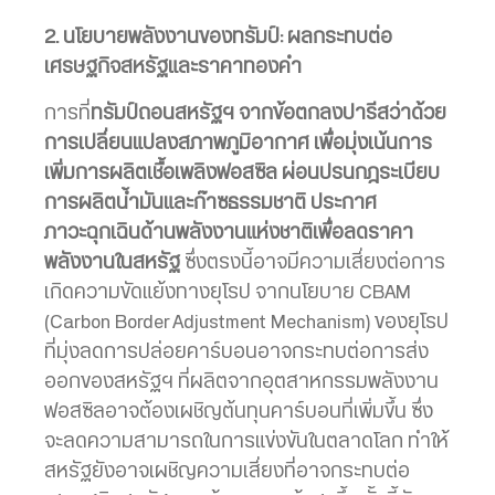
2. นโยบายพลังงานของทรัมป์: ผลกระทบต่อ
เศรษฐกิจสหรัฐและราคาทองคำ
การที่
ทรัมป์ถอนสหรัฐฯ จากข้อตกลงปารีสว่าด้วย
การเปลี่ยนแปลงสภาพภูมิอากาศ เพื่อมุ่งเน้นการ
เพิ่มการผลิตเชื้อเพลิงฟอสซิล ผ่อนปรนกฎระเบียบ
การผลิตน้ำมันและก๊าซธรรมชาติ ประกาศ
ภาวะฉุกเฉินด้านพลังงานแห่งชาติเพื่อลดราคา
พลังงานในสหรัฐ
ซึ่งตรงนี้อาจมีความเสี่ยงต่อการ
เกิดความขัดแย้งทางยุโรป จากนโยบาย CBAM
(Carbon Border Adjustment Mechanism) ของยุโรป
ที่มุ่งลดการปล่อยคาร์บอนอาจกระทบต่อการส่ง
ออกของสหรัฐฯ ที่ผลิตจากอุตสาหกรรมพลังงาน
ฟอสซิลอาจต้องเผชิญต้นทุนคาร์บอนที่เพิ่มขึ้น ซึ่ง
จะลดความสามารถในการแข่งขันในตลาดโลก ทำให้
สหรัฐยังอาจเผชิญความเสี่ยงที่อาจกระทบต่อ