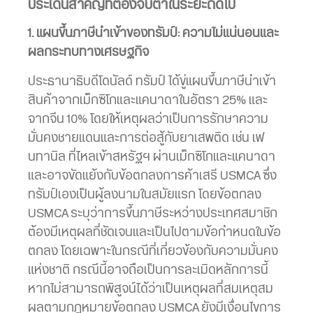
ประเด็นสำคัญที่ต้องจับตาในระยะถัดไป
1. แผนขึ้นภาษีนำเข้าของทรัมป์: ความไม่แน่นอนและ
ผลกระทบทางเศรษฐกิจ
ประธานาธิบดีโดนัลด์ ทรัมป์ ได้ขู่แผนขึ้นภาษีนำเข้า
สินค้าจากเม็กซิโกและแคนาดาในอัตรา 25% และ
จากจีน 10% โดยให้เหตุผลว่าเป็นการรักษาความ
มั่นคงชายแดนและการต่อสู้กับยาเสพติด เช่น เฟ
นทานิล ที่ไหลเข้าสหรัฐฯ ผ่านเม็กซิโกและแคนาดา
และอาจขัดแย้งกับข้อตกลงการค้าเสรี USMCA ซึ่ง
ทรัมป์เองเป็นผู้ลงนามในสมัยแรก โดยข้อตกลง
USMCA ระบุว่าการขึ้นภาษีระหว่างประเทศสมาชิก
ต้องมีเหตุผลที่ชัดเจนและเป็นไปตามข้อกำหนดในข้อ
ตกลง โดยเฉพาะในกรณีที่เกี่ยวข้องกับความมั่นคง
แห่งชาติ กรณีนี้อาจถือเป็นการละเมิดหลักการนี้
หากไม่สามารถพิสูจน์ได้ว่าเป็นเหตุผลที่สมเหตุสม
ผลตามกฎหมายข้อตกลง USMCA ยังมีเงื่อนไขการ