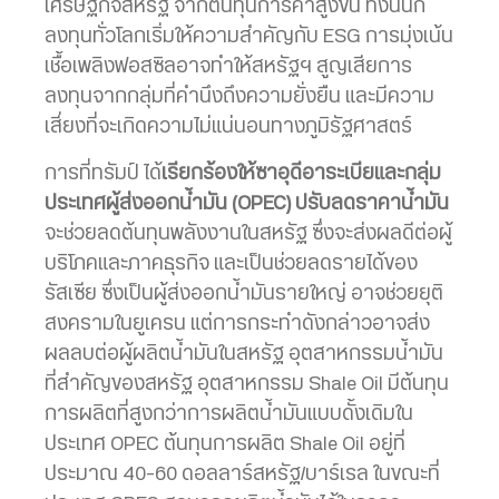
เศรษฐกิจสหรัฐ จากต้นทุนการค้าสูงขึ้น ทั้งนี้นัก
ลงทุนทั่วโลกเริ่มให้ความสำคัญกับ ESG การมุ่งเน้น
เชื้อเพลิงฟอสซิลอาจทำให้สหรัฐฯ สูญเสียการ
ลงทุนจากกลุ่มที่คำนึงถึงความยั่งยืน และมีความ
เสี่ยงที่จะเกิดความไม่แน่นอนทางภูมิรัฐศาสตร์
การที่ทรัมป์ ได้
เรียกร้องให้ซาอุดีอาระเบียและกลุ่ม
ประเทศผู้ส่งออกน้ำมัน (OPEC) ปรับลดราคาน้ำมัน
จะช่วยลดต้นทุนพลังงานในสหรัฐ ซึ่งจะส่งผลดีต่อผู้
บริโภคและภาคธุรกิจ และเป็นช่วยลดรายได้ของ
รัสเซีย ซึ่งเป็นผู้ส่งออกน้ำมันรายใหญ่ อาจช่วยยุติ
สงครามในยูเครน แต่การกระทำดังกล่าวอาจส่ง
ผลลบต่อผู้ผลิตน้ำมันในสหรัฐ อุตสาหกรรมน้ำมัน
ที่สำคัญของสหรัฐ อุตสาหกรรม Shale Oil มีต้นทุน
การผลิตที่สูงกว่าการผลิตน้ำมันแบบดั้งเดิมใน
ประเทศ OPEC ต้นทุนการผลิต Shale Oil อยู่ที่
ประมาณ 40-60 ดอลลาร์สหรัฐ/บาร์เรล ในขณะที่