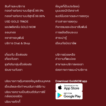
สินค้าและบริการ
ข้อมูลที่เป็นประโยชน์
ทองคำแท่งความบริสุทธิ์ 96.5%
มุมมองนักวิเคราะห์
ทองคำแท่งความบริสุทธิ์ 99.99%
แนวโน้มตลาดและการลงทุน
USD GOLD TRADE
ข่าวสารการลงทุน
แอปพลิเคชัน GOLD NOW
กิจกรรมและประชาสัมพันธ์
ออมทอง
การแจ้งเตือนระบบ
ตราสารอนุพันธ์
สาระน่ารู้
บริการ Chat & Shop
เตือนภัยมิจฉาชีพ
เกี่ยวกับ ฮั่วเซ่งเฮง
บริการช่วยเหลือ
เกี่ยวกับเรา
คำถามที่พบบ่อย
ธุรกิจในกลุ่มฮั่วเซ่งเฮง
สาขาและบริการของเรา
ร่วมงานกับเรา
ช่องทางการแนะนำบริการ
นโยบายการคุ้มครองข้อมูลส่วนบุคคล
Download GoldNOW app
เงื่อนไขและข้อกำหนดในการใช้งาน
นโยบายความเป็นส่วนตัวในการใช้
กล้องวงจรปิด
นโยบายคุ้กกี้