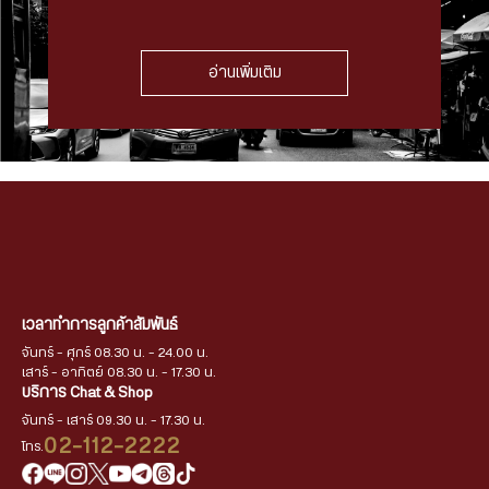
อ่านเพิ่มเติม
เวลาทำการลูกค้าสัมพันธ์
จันทร์ - ศุกร์ 08.30 น. - 24.00 น.
เสาร์ - อาทิตย์ 08.30 น. - 17.30 น.
บริการ Chat & Shop
จันทร์ - เสาร์ 09.30 น. - 17.30 น.
02-112-2222
โทร.