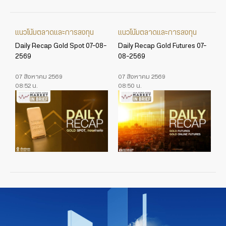
แนวโน้มตลาดและการลงทุน
แนวโน้มตลาดและการลงทุน
Daily Recap Gold Spot 07-08-
Daily Recap Gold Futures 07-
2569
08-2569
07 สิงหาคม 2569
07 สิงหาคม 2569
08:52 น.
08:50 น.