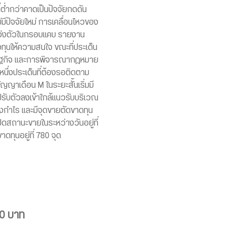
่ำกว่าคาดเป็นปัจจัยกดดัน
มีปัจจัยใหม่ การเคลื่อนไหวของ
แกว่งตัวในกรอบแคบ รายงาน
ลงทุนให้ความสนใจ ขณะที่ประเด็น
รษฐกิจ และการพิจารณากฎหมาย
นึ่งประเด็นที่ต้องรอติดตาม
ญาเดือน M ในระยะสั้นเริ่มมี
ับตัวลงเข้าใกล้แนวรับบริเวณ
็งกำไร และมีจุดขายตัดขาดทุน
ปิดสถานะขายในระหว่างวันอยู่ที่
ดทุนอยู่ที่ 780 จุด
40 บาท