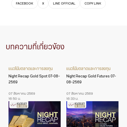
FACEBOOK
X
LINE OFFICIAL
COPY LINK
บทความที่เกี่ยวข้อง
แนวโน้มตลาดและการลงทุน
แนวโน้มตลาดและการลงทุน
Night Recap Gold Spot 07-08-
Night Recap Gold Futures 07-
2569
08-2569
07 สิงหาคม 2569
07 สิงหาคม 2569
16:50 น.
16:33 น.