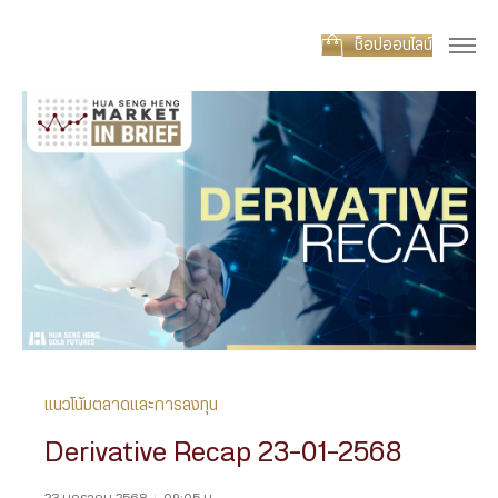
ช็อปออนไลน์
แนวโน้มตลาดและการลงทุน
Derivative Recap 23-01-2568
23 มกราคม 2568
|
09:05 น.