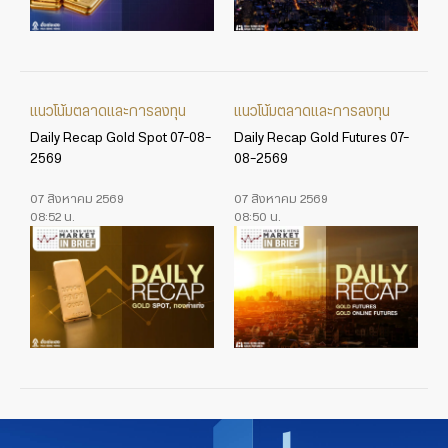
แนวโน้มตลาดและการลงทุน
แนวโน้มตลาดและการลงทุน
Daily Recap Gold Spot 07-08-
Daily Recap Gold Futures 07-
2569
08-2569
07 สิงหาคม 2569
07 สิงหาคม 2569
08:52 น.
08:50 น.