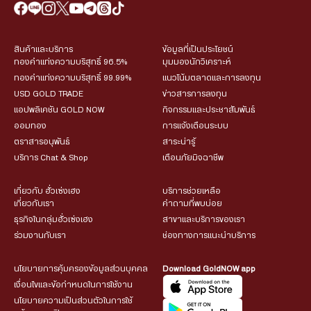
สินค้าและบริการ
ข้อมูลที่เป็นประโยชน์
ทองคำแท่งความบริสุทธิ์ 96.5%
มุมมองนักวิเคราะห์
ทองคำแท่งความบริสุทธิ์ 99.99%
แนวโน้มตลาดและการลงทุน
USD GOLD TRADE
ข่าวสารการลงทุน
แอปพลิเคชัน GOLD NOW
กิจกรรมและประชาสัมพันธ์
ออมทอง
การแจ้งเตือนระบบ
ตราสารอนุพันธ์
สาระน่ารู้
บริการ Chat & Shop
เตือนภัยมิจฉาชีพ
เกี่ยวกับ ฮั่วเซ่งเฮง
บริการช่วยเหลือ
เกี่ยวกับเรา
คำถามที่พบบ่อย
ธุรกิจในกลุ่มฮั่วเซ่งเฮง
สาขาและบริการของเรา
ร่วมงานกับเรา
ช่องทางการแนะนำบริการ
นโยบายการคุ้มครองข้อมูลส่วนบุคคล
Download GoldNOW app
เงื่อนไขและข้อกำหนดในการใช้งาน
นโยบายความเป็นส่วนตัวในการใช้