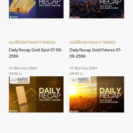
แนวโน้มตลาดและการลงทุน
แนวโน้มตลาดและการลงทุน
Daily Recap Gold Spot 07-08-
Daily Recap Gold Futures 07-
2569
08-2569
07 สิงหาคม 2569
07 สิงหาคม 2569
08:52 น.
08:50 น.