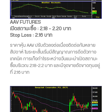
AAV FUTURES
เปิดสถานะซื้อ : 2.18 – 2.20 บาท
Stop Loss : 2.16 บาท
ราคาหุ้น AAV ปรับตัวลงต่อเนื่องติดต่อกันหลาย
สัปดาห์ ในระยะสั้นเริ่มมีสัญญาณการดีดตัวทาง
เทคนิค การเก็งกำไรระหว่างวันแนะนำเปิดสถานะ
ซื้อบริเวณ 2.18-2.2 บาท และมีจุดขายตัดขาดทุนอยู่
ที่ 2.16 บาท