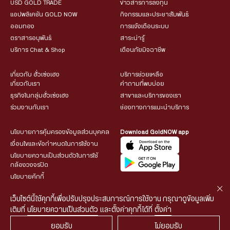
USD GOLD TRADE
ข่าวสารการลงทุน
แอปพลิเคชัน GOLD NOW
กิจกรรมและประชาสัมพันธ์
ออมทอง
การแจ้งเตือนระบบ
ตราสารอนุพันธ์
สาระน่ารู้
บริการ Chat & Shop
เตือนภัยมิจฉาชีพ
เกี่ยวกับ ฮั่วเซ่งเฮง
บริการช่วยเหลือ
เกี่ยวกับเรา
คำถามที่พบบ่อย
ธุรกิจในกลุ่มฮั่วเซ่งเฮง
สาขาและบริการของเรา
ร่วมงานกับเรา
ช่องทางการแนะนำบริการ
นโยบายการคุ้มครองข้อมูลส่วนบุคคล
Download GoldNOW app
เงื่อนไขและข้อกำหนดในการใช้งาน
นโยบายความเป็นส่วนตัวในการใช้
กล้องวงจรปิด
นโยบายคุ้กกี้
เว็บไซต์นี้ใช้คุกกี้เพื่อปรับปรุงประสบการณ์การใช้งาน กรุณาดูข้อมูลเพิ่ม
เติมที่
นโยบายความเป็นส่วนตัว
และตั้งค่าคุกกี้ได้ที่
ตั้งค่า
ยอมรับ
ไม่ยอมรับ
© 2026 HUA SENG HENG CO.,LTD. All rights reserved.
| Web
::*