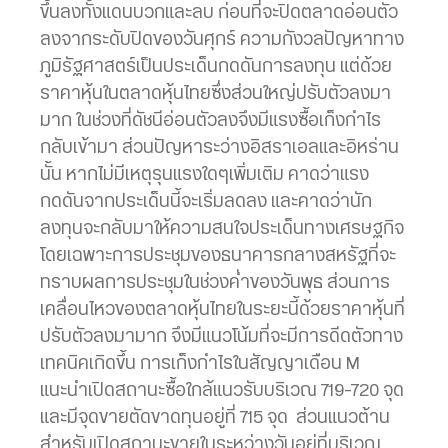
ขึ้นลงทั้งแดนบวกและลบ ก่อนที่จะปิดตลาดอ่อนตัว
ลงจากระดับปิดของวันศุกร์ ความกังวลปัญหาทาง
ภูมิรัฐศาสตร์เป็นประเด็นกดดันการลงทุน แต่ด้วย
ราคาหุ้นในตลาดหุ้นไทยซึ่งส่วนใหญ่ปรับตัวลงมา
มาก ในช่วงที่ดัชนีอ่อนตัวลงจึงมีแรงซื้อเก็งกำไร
กลับเข้ามา ส่วนปัญหาระว่างอิสราเอลและอิหร่าน
นั้น หากไม่มีเหตุรุนแรงใดๆเพิ่มเติม คาดว่าแรง
กดดันจากประเด็นนี้จะเริ่มลดลง และคาดว่านัก
ลงทุนจะกลับมาให้ความสนใจประเด็นทางเศรษฐกิจ
โดยเฉพาะการประชุมของธนาคารกลางสหรัฐที่จะ
ทราบผลการประชุมในช่วงค่ำของวันพุธ ส่วนการ
เคลื่อนไหวของตลาดหุ้นไทยในระยะนี้ด้วยราคาหุ้นที่
ปรับตัวลงมามาก จึงมีแนวโน้มที่จะมีการดีดตัวทาง
เทคนิคเกิดขึ้น การเก็งกำไรในสัญญาเดือน M
แนะนำเปิดสถานะซื้อใกล้แนวรับบริเวณ 719-720 จุด
และมีจุดขายตัดขาดทุนอยู่ที่ 715 จุด ส่วนแนวต้าน
สำหรับเปิดสถานะขายในระหว่างวันอยู่ที่บริเวณ