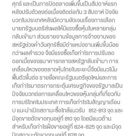
ศุกร์ และเป็นการปิดตลาดเพิ่มขึ้นเป็นสัปดาห์แรก
หลังปรับตัวลงต่อเนื่องติดต่อกัน 3 สัปดาห์ ปัจจัย
บวกในประเทศหลังมีความชัดเจนเรื่องการเลือก
นายกรัฐมนตรีส่งผลให้มีแรงซื้อหุ้นในหลายกลุ่ม
กลับเข้ามา ส่วนรายงานข้อมูลการจ้างงานของ
สหรัฐช่วงค่ำวันศุกร์ซึ่งมีตำแหน่งงานเพิ่มขึ้นน้อย
กว่าผลสำรวจ จึงมีแรงซื้อเก็งกำไรการปรับลด
ดอกเบี้ยของธนาคารกลางสหรัฐกลับเข้ามา การ
เคลื่อนไหวของตลาดหุ้นไทยในระยะนี้จึงมีแนวโน้ม
ฟื้นตัวขึ้นต่อ รายชื่อคณะรัฐมนตรีชุดใหม่และการ
เก็งกำไรมาตรการกระตุ้นเศรษฐกิจของรัฐบาลเป็น
ปัจจัยบวกต่อการเคลื่อนไหวของหุ้นกลุ่มที่เกี่ยวกับ
การบริโภคในประเทศ การเก็งกำไรในสัญญาเดือน
U แนะนำเปิดสถานะซื้อใกล้แนวรับ 812-813 จุด และ
มีจุดขายตัดขาดทุนอยู่ที่ 810 จุด โดยมีแนวต้าน
สำหรับเก็งกำไรฝั่งขายอยู่ที่ 824-825 จุด และมีจุด
ปิดสถานะตัดขาดทุนอยู่ที่ 828 จุด