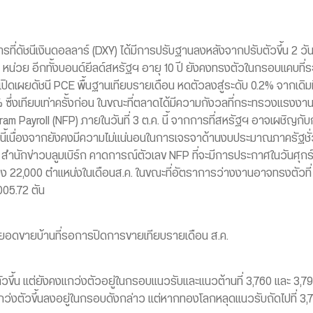
ที่ดัชนีเงินดอลลาร์ (DXY) ได้มีการปรับฐานลงหลังจากปรับตัวขึ้น 2 วัน
 หน่วย อีกทั้งบอนด์ยีลด์สหรัฐฯ อายุ 10 ปี ยังคงทรงตัวในกรอบแคบที่ระ
ดเผยดัชนี PCE พื้นฐานเทียบรายเดือน หดตัวลงสู่ระดับ 0.2% จากเดิมท
.9% ซึ่งเทียบเท่าครั้งก่อน ในขณะที่ตลาดได้มีความกังวลที่กระทรวงแรง
am Payroll (NFP) ภายในวันที่ 3 ต.ค. นี้ จากการที่สหรัฐฯ อาจเผชิญ
นี้เนื่องจากยังคงมีความไม่แน่นอนในการเจรจาด้านงบประมาณภาครัฐชั
ำนักข่าวบลูมเบิร์ก คาดการณ์ตัวเลข NFP ที่จะมีการประกาศในวันศุกร์นี
เพียง 22,000 ตำแหน่งในเดือนส.ค. ในขณะที่อัตราการว่างงานอาจทรงตัว
005.72 ตัน
ผยยอดขายบ้านที่รอการปิดการขายเทียบรายเดือน ส.ค.
ึ้น แต่ยังคงแกว่งตัวอยู่ในกรอบแนวรับและแนวต้านที่ 3,760 และ 3,7
ว่งตัวขึ้นลงอยู่ในกรอบดังกล่าว แต่หากทองโลกหลุดแนวรับถัดไปที่ 