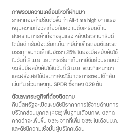
ภาพรวมความเคลื่อนไหวที่ผ่านมา
ราคาทองคำปรับตัวขึ้นทำ All-time high จากแรง
หนุนความกังวลเกี่ยวกับความตึงเครียดด้าน
สงครามการค้าที่อาจรุนแรง หลังประธานาธิบดี
โดนัลด์ ทรัมป์จะเรียกเก็บภาษีนำเข้ารถยนต์และรถ
บรรทุกขนาดเล็กในอัตรา 25% โดยจะมีผลบังคับใช้
ในวันที่ 2 เม.ย. และการเรียกเก็บภาษีชิ้นส่วนรถยนต์
จะเริ่มมีผลบังคับใช้ในวันที่ 3 เม.ย ขณะที่แคนาดา
และฝรั่งเศสได้ประกาศจะใช้มาตรการตอบโต้กลับ
เช่นกัน ส่วนกองทุน SPDR ซื้อทอง 0.29 ตัน
ตัวเลขเศรษฐกิจที่ต้องติดตาม
คืนนี้สหรัฐจะเปิดเผยดัชนีราคาการใช้จ่ายด้านการ
บริโภคส่วนบุคคล (PCE) พื้นฐานเดือนก.พ. ตลาด
คาดว่าจะเพิ่มขึ้น 0.3% จากที่เพิ่ม 0.3% ในเดือนม.ค.
และดัชนีความเชื่อมั่นผู้บริโภคเดือน