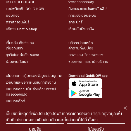
USD GOLD TRADE
ข่าวสารการลงทุน
แอปพลิเคชัน GOLD NOW
กิจกรรมและประชาสัมพันธ์
ออมทอง
การแจ้งเตือนระบบ
ตราสารอนุพันธ์
สาระน่ารู้
บริการ Chat & Shop
เตือนภัยมิจฉาชีพ
เกี่ยวกับ ฮั่วเซ่งเฮง
บริการช่วยเหลือ
เกี่ยวกับเรา
คำถามที่พบบ่อย
ธุรกิจในกลุ่มฮั่วเซ่งเฮง
สาขาและบริการของเรา
ร่วมงานกับเรา
ช่องทางการแนะนำบริการ
นโยบายการคุ้มครองข้อมูลส่วนบุคคล
Download GoldNOW app
เงื่อนไขและข้อกำหนดในการใช้งาน
นโยบายความเป็นส่วนตัวในการใช้
กล้องวงจรปิด
นโยบายคุ้กกี้
เว็บไซต์นี้ใช้คุกกี้เพื่อปรับปรุงประสบการณ์การใช้งาน กรุณาดูข้อมูลเพิ่ม
เติมที่
นโยบายความเป็นส่วนตัว
และตั้งค่าคุกกี้ได้ที่
ตั้งค่า
ยอมรับ
ไม่ยอมรับ
© 2026 HUA SENG HENG CO.,LTD. All rights reserved.
| Web
::*