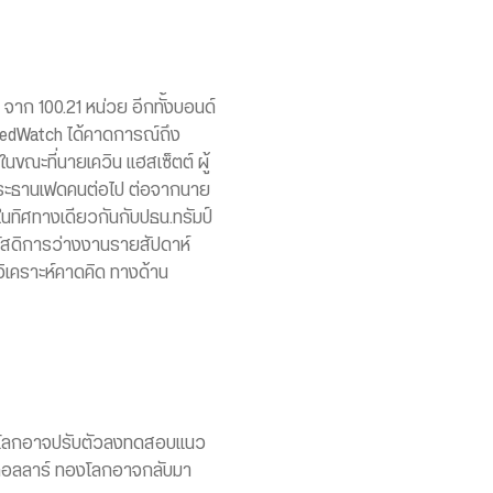
ย จาก 100.21 หน่วย อีกทั้งบอนด์
E FedWatch ได้คาดการณ์ถึง
ขณะที่นายเควิน แฮสเซ็ตต์ ผู้
ระธานเฟดคนต่อไป ต่อจากนาย
ทิศทางเดียวกันกับปธน.ทรัมป์
สวัสดิการว่างงานรายสัปดาห์
วิเคราะห์คาดคิด ทางด้าน
ทองโลกอาจปรับตัวลงทดสอบแนว
10 ดอลลาร์ ทองโลกอาจกลับมา