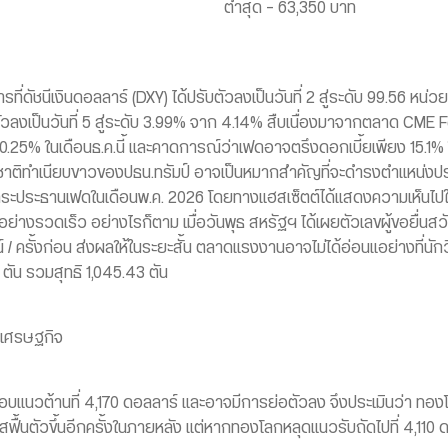
ต่ำสุด – 63,350 บาท
่ดัชนีเงินดอลลาร์ (DXY) ได้ปรับตัวลงเป็นวันที่ 2 สู่ระดับ 99.56 หน่ว
ับตัวลงเป็นวันที่ 5 สู่ระดับ 3.99% จาก 4.14% สืบเนื่องมาจากตลาด CM
25% ในเดือนธ.ค.นี้ และคาดการณ์ว่าเฟดอาจตรึงดอกเบี้ยเพียง 15.1% ใน
ติทำเนียบขาวของปธน.ทรัมป์ อาจเป็นหมากสำคัญที่จะดำรงตำแหน่งป
ระประธานเฟดในเดือนพ.ค. 2026 โดยทางแฮสเซ็ตต์ได้แสดงความเห็นไปใน
อย่างรวดเร็ว อย่างไรก็ตาม เมื่อวันพุธ สหรัฐฯ ได้เผยตัวเลขผู้ขอยื่น
/ ครั้งก่อน ส่งผลให้ในระยะสั้น ตลาดแรงงานอาจไม่ได้อ่อนแอย่างที่นัก
ัน รวมสุทธิ 1,045.43 ตัน
งเศรษฐกิจ
สอบแนวต้านที่ 4,170 ดอลลาร์ และอาจมีการย่อตัวลง จึงประเมินว่า 
กาสฟื้นตัวขึ้นอีกครั้งในภายหลัง แต่หากทองโลกหลุดแนวรับถัดไปที่ 4,1