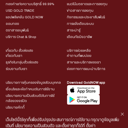
ทองคำแท่งความบริสุทธิ์ 99.99%
แนวโน้มตลาดและการลงทุน
USD GOLD TRADE
ข่าวสารการลงทุน
แอปพลิเคชัน GOLD NOW
กิจกรรมและประชาสัมพันธ์
ออมทอง
การแจ้งเตือนระบบ
ตราสารอนุพันธ์
สาระน่ารู้
บริการ Chat & Shop
เตือนภัยมิจฉาชีพ
เกี่ยวกับ ฮั่วเซ่งเฮง
บริการช่วยเหลือ
เกี่ยวกับเรา
คำถามที่พบบ่อย
ธุรกิจในกลุ่มฮั่วเซ่งเฮง
สาขาและบริการของเรา
ร่วมงานกับเรา
ช่องทางการแนะนำบริการ
นโยบายการคุ้มครองข้อมูลส่วนบุคคล
Download GoldNOW app
เงื่อนไขและข้อกำหนดในการใช้งาน
นโยบายความเป็นส่วนตัวในการใช้
กล้องวงจรปิด
นโยบายคุ้กกี้
เว็บไซต์นี้ใช้คุกกี้เพื่อปรับปรุงประสบการณ์การใช้งาน กรุณาดูข้อมูลเพิ่ม
เติมที่
นโยบายความเป็นส่วนตัว
และตั้งค่าคุกกี้ได้ที่
ตั้งค่า