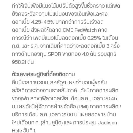
ทำให้เงินเฟ้อมีแนวโน้มปรับตัวสูงขึ้นชั่วคราว แต่เฟด
ยังคงระวังความไม่แน่นอนของเงินเฟ้อและคง
ดอกเบี้ย 4.25-4.5% มากกว่าการรีบเร่งลด
ดอกเบี้ย ส่งผลให้ตลาด CME FedWatch คาด
การณ์ว่า เฟดมีแนวโน้มลดดอกเบี้ย 0.25% ในเดือน
ก.ย. และ ธ.ค. จากเดิมที่คาดว่าจะลดดอกเบี้ย 3 ครั้ง
ทางด้านกองทุน SPDR ขายทอง 4.0 ตัน รวมสุทธิ
958.21 ตัน
ตัวเลขเศรษฐกิจที่ต้องติดตาม
คืนนี้เวลา 19.30น. สหรัฐฯ เผยจำนวนผู้ขอรับ
สวัสดิการว่างงานรายสัปดาห์ , ดัชนีภาคการผลิต
ของเฟด สาขาฟิลาเดลเฟีย เดือนส.ค. , เวลา 20.45
น. เผยดัชนีผู้จัดการฝ่ายจัดซื้อ (PMI) ภาคการผลิต /
บริการเดือน ส.ค. ,เวลา 21.00 น. เผยยอดขายบ้าน
ใหม่เดือนก.ค. (ล้านยูนิต) และ การประชุม Jackson
Hole วันที่ 1