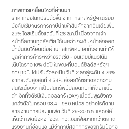
ภาพการเคลื่อนไหวที่ผ่านมา
ราคาทองโลกปรับตัวขึ้น จากการที่สหรัฐฯ เตรียม
บังคับใช้มาตรการภาษีนำเข้าสินค้าจากอินเดียเพิ่ม
25% โดยเริ่มตั้งแต่วันที่ 28 ส.ค.นี้ เนื่องจากเจ้า
หน้าที่สถานทูตรัสเซีย ได้เผยว่า จะเดินหน้าส่งออก
น้ำมันดิบให้อินเดียผ่านกลไกพิเศษ อีกทั้งอาจทำให้
มูลค่าการค้าระหว่างรัสเซีย – อินเดียมีแนวโน้ม
เติบโตราว 10% ต่อปี ในขณะที่บอนด์ยีลด์สหรัฐฯ
อายุ 10 ปี ได้ปรับตัวลงเป็นวันที่ 2 ลงสู่ระดับ 4.29%
จากระดับสูงสุดที่ 4.34% ส่งผลให้ตลาดลดความ
สนใจเนื่องจากเป็นสินทรัพย์ปลอดภัยที่ให้ดอกเบี้ย
ต่ำ อีกทั้งดัชนีเงินดอลลาร์ (DXY) เมื่อวันพุธยังคง
แกว่งตัวในกรอบ 98.4 – 98.0 หน่วย อย่างไรก็ตาม
รายงานการประชุมเฟด วันที่ 29-30 ก.ค. แสดงให้
เห็นว่า เฟดยังคงกังวลภาวะเงินเฟ้อมากกว่าตลาด
แรงงานที่อ่อนแอ แม้ว่าภาษีศุลกากรของทรัมป์อาจ