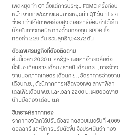
เฟดหยุดทำ QT ตั้งแต่การประชุม FOMC ครั้งก่อน
หน้า จากที่เฟดวางแผนการหยุดทำ QT วันที่ 1 ธ.ค
ซึ่งอาทำให้สภาพคล่องสูง ดอลลาร์อ่อนค่าได้เล็ก
น้อยในทางเทคนิค ทางด้านกองทุน SPDR ซื้อ
ทองคำ 2.29 ตัน รวมสุทธิ 1,043.72 ตัน
ตัวเลขเศรษฐกิจที่ต้องติดตาม
คืนนี้เวลา 20.30 น. สหรัฐฯ เผยค่าจ้างเฉลี่ยต่อ
ชั่วโมง เทียบรายเดือน / รายปี เดือนก.ย. , การจ้าง
งานนอกภาคเกษตร เดือนก.ย. , อัตราการว่างงาน
เดือนก.ย. , ดัชนีภาคการผลิตของเฟด สาขาฟิลา
เดลเฟียเดือน พ.ย. และเวลา 22.00 น. เผยยอดขาย
บ้านมือสอง เดือน ต.ค.
วิเคราะห์ราคาทอง
ราคาทองโลกได้ปรับตัวลง ทดสอบแนวรับที่ 4,065
ดอลลาร์ และมีการปรับตัวขึ้น จึงประเมินว่า ทอง