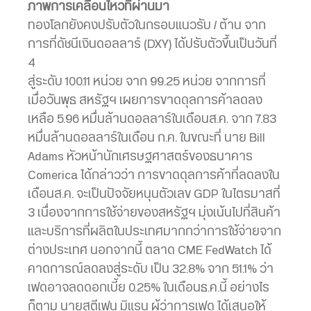
ภาพการเคลื่อนไหวที่ผ่านมา
ทองโลกยังคงปรับตัวในกรอบแนวรับ / ต้าน จาก
การที่ดัชนีเงินดอลลาร์ (DXY) ได้ปรับตัวขึ้นเป็นวันที่
4
สู่ระดับ 100.11 หน่วย จาก 99.25 หน่วย จากการที่
เมื่อวันพุธ สหรัฐฯ เผยการขาดดุลการค้าลดลง
เหลือ 5.96 หมื่นล้านดอลลาร์ในเดือนส.ค. จาก 7.83
หมื่นล้านดอลลาร์ในเดือน ก.ค. ในขณะที่ นาย Bill
Adams หัวหน้านักเศรษฐศาสตร์ของธนาคาร
Comerica ได้กล่าวว่า การขาดดุลการค้าที่ลดลงใน
เดือนส.ค. จะเป็นปัจจัยหนุนตัวเลข GDP ในไตรมาสที่
3 เนื่องจากการใช้จ่ายของสหรัฐฯ มุ่งเน้นไปที่สินค้า
และบริการที่ผลิตในประเทศมากกว่าการใช้จ่ายจาก
ต่างประเทศ นอกจากนี้ ตลาด CME FedWatch ได้
คาดการณ์ลดลงสู่ระดับ เป็น 32.8% จาก 51.1% ว่า
เฟดอาจลดดอกเบี้ย 0.25% ในเดือนธ.ค.นี้ อย่างไร
ก็ตาม นายสตีเฟน มิแรน ผู้ว่าการเฟด ได้เสนอให้