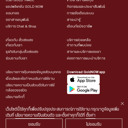
USD GOLD TRADE
ข่าวสารการลงทุน
แอปพลิเคชัน GOLD NOW
กิจกรรมและประชาสัมพันธ์
ออมทอง
การแจ้งเตือนระบบ
ตราสารอนุพันธ์
สาระน่ารู้
บริการ Chat & Shop
เตือนภัยมิจฉาชีพ
เกี่ยวกับ ฮั่วเซ่งเฮง
บริการช่วยเหลือ
เกี่ยวกับเรา
คำถามที่พบบ่อย
ธุรกิจในกลุ่มฮั่วเซ่งเฮง
สาขาและบริการของเรา
ร่วมงานกับเรา
ช่องทางการแนะนำบริการ
นโยบายการคุ้มครองข้อมูลส่วนบุคคล
Download GoldNOW app
เงื่อนไขและข้อกำหนดในการใช้งาน
นโยบายความเป็นส่วนตัวในการใช้
กล้องวงจรปิด
นโยบายคุ้กกี้
เว็บไซต์นี้ใช้คุกกี้เพื่อปรับปรุงประสบการณ์การใช้งาน กรุณาดูข้อมูลเพิ่ม
เติมที่
นโยบายความเป็นส่วนตัว
และตั้งค่าคุกกี้ได้ที่
ตั้งค่า
ยอมรับ
ไม่ยอมรับ
© 2026 HUA SENG HENG CO.,LTD. All rights reserved.
| Web
::*