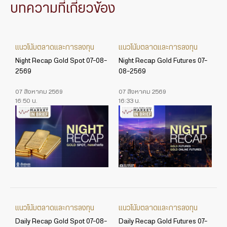
บทความที่เกี่ยวข้อง
แนวโน้มตลาดและการลงทุน
แนวโน้มตลาดและการลงทุน
Night Recap Gold Spot 07-08-
Night Recap Gold Futures 07-
2569
08-2569
07 สิงหาคม 2569
07 สิงหาคม 2569
16:50 น.
16:33 น.
แนวโน้มตลาดและการลงทุน
แนวโน้มตลาดและการลงทุน
Daily Recap Gold Spot 07-08-
Daily Recap Gold Futures 07-