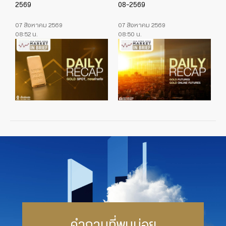
2569
08-2569
07 สิงหาคม 2569
07 สิงหาคม 2569
08:52 น.
08:50 น.
คำถามที่พบบ่อย