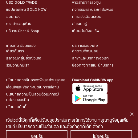
USD GOLD TRADE
ข่าวสารการลงทุน
แอปพลิเคชัน GOLD NOW
กิจกรรมและประชาสัมพันธ์
ออมทอง
การแจ้งเตือนระบบ
ตราสารอนุพันธ์
สาระน่ารู้
บริการ Chat & Shop
เตือนภัยมิจฉาชีพ
เกี่ยวกับ ฮั่วเซ่งเฮง
บริการช่วยเหลือ
เกี่ยวกับเรา
คำถามที่พบบ่อย
ธุรกิจในกลุ่มฮั่วเซ่งเฮง
สาขาและบริการของเรา
ร่วมงานกับเรา
ช่องทางการแนะนำบริการ
นโยบายการคุ้มครองข้อมูลส่วนบุคคล
Download GoldNOW app
เงื่อนไขและข้อกำหนดในการใช้งาน
นโยบายความเป็นส่วนตัวในการใช้
กล้องวงจรปิด
นโยบายคุ้กกี้
เว็บไซต์นี้ใช้คุกกี้เพื่อปรับปรุงประสบการณ์การใช้งาน กรุณาดูข้อมูลเพิ่ม
เติมที่
นโยบายความเป็นส่วนตัว
และตั้งค่าคุกกี้ได้ที่
ตั้งค่า
ยอมรับ
ไม่ยอมรับ
© 2026 HUA SENG HENG CO.,LTD. All rights reserved.
| Web
::*