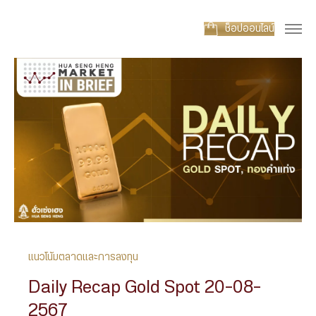
ช็อปออนไลน์
แนวโน้มตลาดและการลงทุน
Daily Recap Gold Spot 20-08-
2567