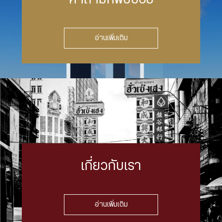
อ่านเพิ่มเติม
เกี่ยวกับเรา
อ่านเพิ่มเติม