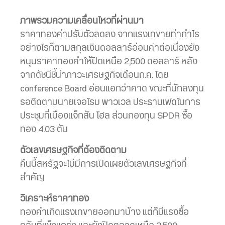
ภาพรวมความเคลื่อนไหวที่ผ่านมา
ราคาทองคำปรับตัวลดลง จากแรงเทขายทำกำไร
อย่างไรก็ตามสกุลเงินดอลลาร์อ่อนค่าต่อเนื่องยัง
หนุนราคาทองคำให้ปิดเหนือ 2,500 ดอลลาร์ หลัง
จากดัชนีชี้นำภาวะเศรษฐกิจเดือนก.ค. โดย
conference Board อ่อนแอกว่าคาด ขณะที่นักลงทุน
รอติดตามนายเจอโรม พาวเวล ประธานเฟดในการ
ประชุมที่เมืองแจ็กสัน โฮล ส่วนกองทุน SPDR ซื้อ
ทอง 4.03 ตัน
ตัวเลขเศรษฐกิจที่ต้องติดตาม
คืนนี้สหรัฐจะไม่มีการเปิดเผยตัวเลขเศรษฐกิจที่
สำคัญ
วิเคราะห์ราคาทอง
ทองคำเกิดแรงเทขายออกมาบ้าง แต่ก็มีแรงซื้อ