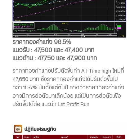
ราคาทองคำแท่ง 96.5%
แนวรับ : 47,500 และ 47,400 บาท
แนวต้าน : 47,750 และ 47,900 บาท
ราคาทองคำแท่งปรับตัวขึ้นทำ All-Time high ใหม่ที่
47,650 บาท ซึ่งราคาทองคำแท่งได้ปรับตัวขึ้นไป
กว่า 11.37% นับตั้งแต่ต้นปี คาดว่าราคาทองคำแท่ง
อาจมีการย่อตัวมาเล็กน้อย แต่เป็นการย่อตัวเพื่อ
ปรับขึ้นได้ต่อ แนะนำ Let Profit Run