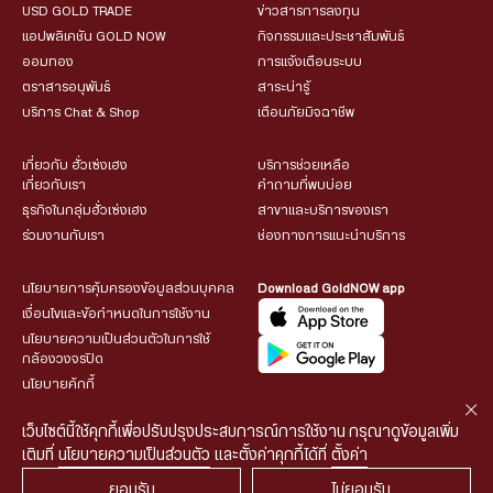
USD GOLD TRADE
ข่าวสารการลงทุน
แอปพลิเคชัน GOLD NOW
กิจกรรมและประชาสัมพันธ์
ออมทอง
การแจ้งเตือนระบบ
ตราสารอนุพันธ์
สาระน่ารู้
บริการ Chat & Shop
เตือนภัยมิจฉาชีพ
เกี่ยวกับ ฮั่วเซ่งเฮง
บริการช่วยเหลือ
เกี่ยวกับเรา
คำถามที่พบบ่อย
ธุรกิจในกลุ่มฮั่วเซ่งเฮง
สาขาและบริการของเรา
ร่วมงานกับเรา
ช่องทางการแนะนำบริการ
นโยบายการคุ้มครองข้อมูลส่วนบุคคล
Download GoldNOW app
เงื่อนไขและข้อกำหนดในการใช้งาน
นโยบายความเป็นส่วนตัวในการใช้
กล้องวงจรปิด
นโยบายคุ้กกี้
เว็บไซต์นี้ใช้คุกกี้เพื่อปรับปรุงประสบการณ์การใช้งาน กรุณาดูข้อมูลเพิ่ม
เติมที่
นโยบายความเป็นส่วนตัว
และตั้งค่าคุกกี้ได้ที่
ตั้งค่า
ยอมรับ
ไม่ยอมรับ