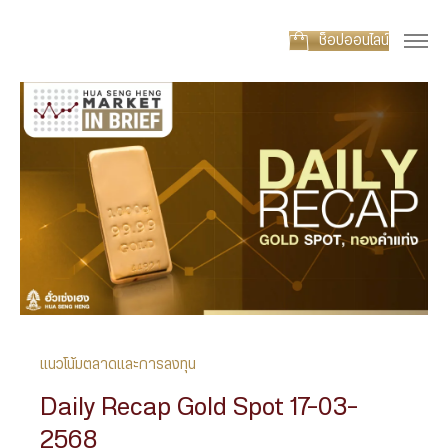
ช็อปออนไลน์
แนวโน้มตลาดและการลงทุน
Daily Recap Gold Spot 17-03-
2568