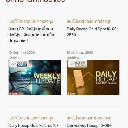
แนวโน้มตลาดและการลงทุน
แนวโน้มตลาดและการลงทุน
จับตา CPI สหรัฐฯ พุธนี้ ขณะ
Daily Recap Gold Spot 10-08-
สหรัฐฯ – จีนและอิหร่าน เสี่ยง
2569
ปะทุรอบใหม่
10 สิงหาคม 2569
10 สิงหาคม 2569
10:00 น.
08:55 น.
แนวโน้มตลาดและการลงทุน
แนวโน้มตลาดและการลงทุน
Daily Recap Gold Futures 10-
Derivatives Recap 10-08-