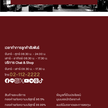
เวลาทำการลูกค้าสัมพันธ์
จันทร์ - ศุกร์ 08.30 น. - 24.00 น.
เสาร์ - อาทิตย์ 08.30 น. - 17.30 น.
บริการ Chat & Shop
จันทร์ - เสาร์ 09.30 น. - 17.30 น.
02-112-2222
โทร.
สินค้าและบริการ
ข้อมูลที่เป็นประโยชน์
ทองคำแท่งความบริสุทธิ์ 96.5%
มุมมองนักวิเคราะห์
ทองคำแท่งความบริสุทธิ์ 99.99%
แนวโน้มตลาดและการลงทุน