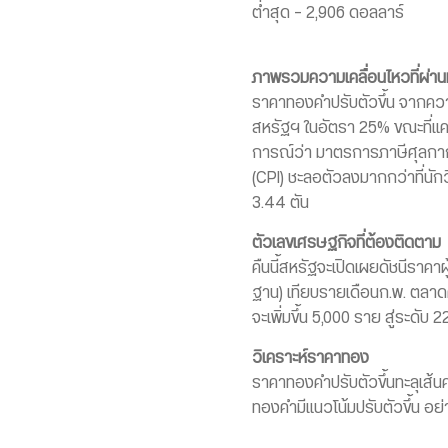
ต่ำสุด – 2,906 ดอลลาร์
ภาพรวมความเคลื่อนไหวที่ผ่า
ราคาทองคำปรับตัวขึ้น จากความก
สหรัฐฯ ในอัตรา 25% ขณะที่แค
การณ์ว่า มาตรการภาษีศุลกากรจ
(CPI) ชะลอตัวลงมากกว่าที่นักว
3.44 ตัน
ตัวเลขเศรษฐกิจที่ต้องติดตาม
คืนนี้สหรัฐจะเปิดเผยดัชนีราคาผู
ฐาน) เทียบรายเดือนก.พ. ตลาดค
จะเพิ่มขึ้น 5,000 ราย สู่ระดับ
วิเคราะห์ราคาทอง
ราคาทองคำปรับตัวขึ้นทะลุเส้นค
ทองคำมีแนวโน้มปรับตัวขึ้น อ