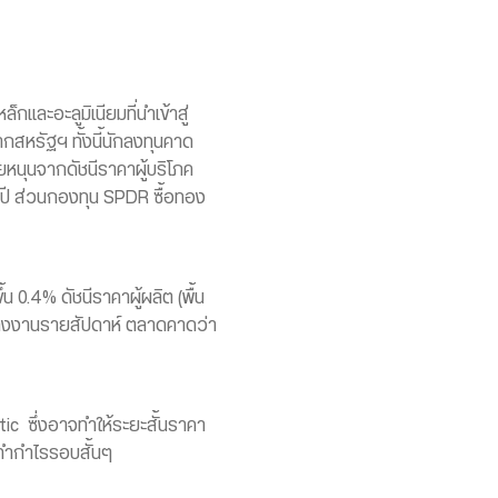
และอะลูมิเนียมที่นำเข้าสู่
สหรัฐฯ ทั้งนี้นักลงทุนคาด
ยหนุนจากดัชนีราคาผู้บริโภค
ายปี ส่วนกองทุน SPDR ซื้อทอง
้น 0.4% ดัชนีราคาผู้ผลิต (พื้น
รว่างงานรายสัปดาห์ ตลาดคาดว่า
tic ซึ่งอาจทำให้ระยะสั้นราคา
นทำกำไรรอบสั้นๆ