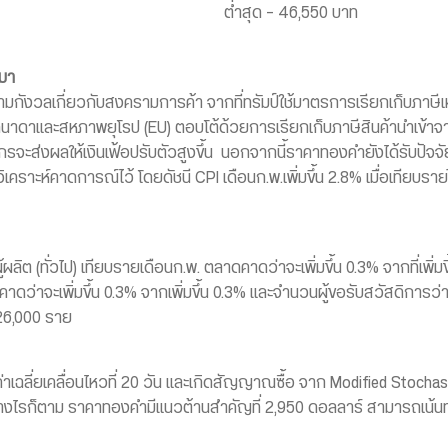
ต่ำสุด – 46,550 บาท
นมา
ังวลเกี่ยวกับสงครามการค้า จากที่ทรัมป์ใช้มาตรการเรียกเก็บภาษีเหล็ก
นาดาและสหภาพยุโรป (EU) ตอบโต้ด้วยการเรียกเก็บภาษีสินค้านำเข้าจาก
ะส่งผลให้เงินเฟ้อปรับตัวสูงขึ้น นอกจากนี้ราคาทองคำยังได้รับปัจจั
ิเคราะห์คาดการณ์ไว้ โดยดัชนี CPI เดือนก.พ.เพิ่มขึ้น 2.8% เมื่อเทียบร
้ผลิต (ทั่วไป) เทียบรายเดือนก.พ. ตลาดคาดว่าจะเพิ่มขึ้น 0.3% จากที่เพิ่มขึ
าดว่าจะเพิ่มขึ้น 0.3% จากเพิ่มขึ้น 0.3% และจำนวนผู้ขอรับสวัสดิกา
 226,000 ราย
่าเฉลี่ยเคลื่อนไหวที่ 20 วัน และเกิดสัญญาณซื้อ จาก Modified Stochas
ย่างไรก็ตาม ราคาทองคำมีแนวต้านสำคัญที่ 2,950 ดอลลาร์ สามารถเน้