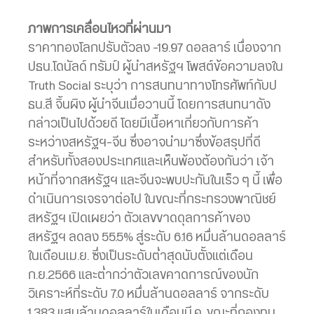
ภาพการเคลื่อนไหวที่ผ่านมา
ราคาทองโลกปรับตัวลง -19.97 ดอลลาร์ เนื่องจาก
ปธน.โดนัลด์ ทรัมป์ ผู้นำสหรัฐฯ โพสต์ข้อความลงใน
Truth Social ระบุว่า การสนทนาทางโทรศัพท์กับป
ธน.สี จิ้นผิง ผู้นำจีนเมื่อวานนี้ โดยการสนทนาดัง
กล่าวเป็นไปด้วยดี โดยมีเนื้อหาเกี่ยวกับการค้า
ระหว่างสหรัฐฯ-จีน ซึ่งอาจนำมาซึ่งข้อสรุปที่ดี
สำหรับทั้งสองประเทศและเห็นพ้องต้องกันว่า เจ้า
หน้าที่จากสหรัฐฯ และจีนจะพบปะกันในเร็ว ๆ นี้ เพื่อ
ดำเนินการเจรจาต่อไป ในขณะที่กระทรวงพาณิชย์
สหรัฐฯ เปิดเผยว่า ตัวเลขขาดดุลการค้าของ
สหรัฐฯ ลดลง 55.5% สู่ระดับ 6.16 หมื่นล้านดอลลาร์
ในเดือนเม.ย. ซึ่งเป็นระดับต่ำสุดนับตั้งแต่เดือน
ก.ย.2566 และต่ำกว่าตัวเลขคาดการณ์ของนัก
วิเคราะห์ที่ระดับ 7.0 หมื่นล้านดอลลาร์ จากระดับ
1.383 แสนล้านดอลลาร์ในเดือนมี.ค. ขณะที่กองทุน