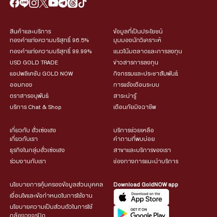
สินค้าและบริการ
ข้อมูลที่เป็นประโยชน์
ทองคำแท่งความบริสุทธิ์ 96.5%
มุมมองนักวิเคราะห์
ทองคำแท่งความบริสุทธิ์ 99.99%
แนวโน้มตลาดและการลงทุน
USD GOLD TRADE
ข่าวสารการลงทุน
แอปพลิเคชัน GOLD NOW
กิจกรรมและประชาสัมพันธ์
ออมทอง
การแจ้งเตือนระบบ
ตราสารอนุพันธ์
สาระน่ารู้
บริการ Chat & Shop
เตือนภัยมิจฉาชีพ
เกี่ยวกับ ฮั่วเซ่งเฮง
บริการช่วยเหลือ
เกี่ยวกับเรา
คำถามที่พบบ่อย
ธุรกิจในกลุ่มฮั่วเซ่งเฮง
สาขาและบริการของเรา
ร่วมงานกับเรา
ช่องทางการแนะนำบริการ
นโยบายการคุ้มครองข้อมูลส่วนบุคคล
Download GoldNOW app
เงื่อนไขและข้อกำหนดในการใช้งาน
นโยบายความเป็นส่วนตัวในการใช้
กล้องวงจรปิด