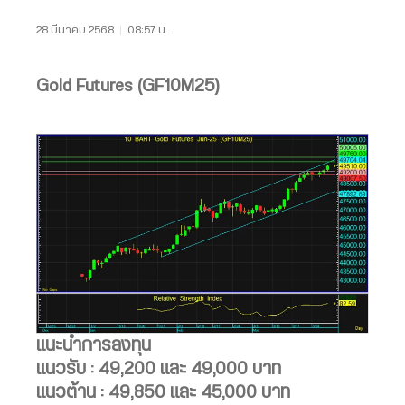
28 มีนาคม 2568
|
08:57 น.
Gold Futures (GF10M25)
แนะนำการลงทุน
แนวรับ : 49,200 และ 49,000 บาท
แนวต้าน : 49,850 และ 45,000 บาท