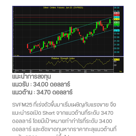
แนะนำการลงทุน
แนวรับ : 34.00 ดอลลาร์
แนวต้าน : 34.70 ดอลลาร์
SVFM25 ที่เร่งตัวขึ้นมาเริ่มเผชิญกับแรงขาย จึง
แนะนำรอเปิด Short จากแนวต้านที่ระดับ 34.70
ดอลลาร์ โดยมีเป้าหมายทำกำไรที่ระดับ 34.00
ดอลลาร์ และตัดขาดทุนหากราคาทะลุแนวต้านที่