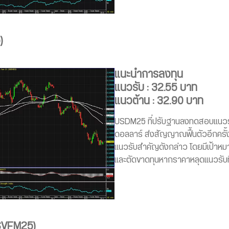
)
แนะนำการลงทุน
แนวรับ : 32.55 บาท
แนวต้าน : 32.90 บาท
USDM25 ที่ปรับฐานลงทดสอบแนวรับ
ดอลลาร์ ส่งสัญญาณฟื้นตัวอีกครั้
แนวรับสำคัญดังกล่าว โดยมีเป้าหม
และตัดขาดทุนหากราคาหลุดแนวรับท
(SVFM25)