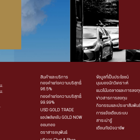
สินค้าและบริการ
ข้อมูลที่เป็นประโยชน์
ทองคำแท่งความบริสุทธิ์
มุมมองนักวิเคราะห์
น.
96.5%
แนวโน้มตลาดและการลงทุ
น.
ทองคำแท่งความบริสุทธิ์
ข่าวสารการลงทุน
99.99%
กิจกรรมและประชาสัมพันธ
.
USD GOLD TRADE
การแจ้งเตือนระบบ
แอปพลิเคชัน GOLD NOW
สาระน่ารู้
ออมทอง
เตือนภัยมิจฉาชีพ
ตราสารอนุพันธ์