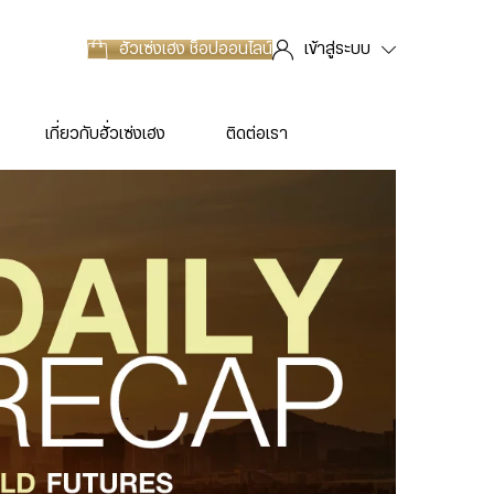
ฮั่วเซ่งเฮง
ช็อปออนไลน์
เข้าสู่ระบบ
เกี่ยวกับฮั่วเซ่งเฮง
ติดต่อเรา