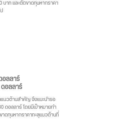
500 บาท และตัดขาดทุนหากราคา
ไป
 ดอลลาร์
5 ดอลลาร์
ติดแนวต้านสำคัญ จึงแนะนำรอ
380 ดอลลาร์ โดยมีเป้าหมายทำ
ดขาดทุนหากราคาทะลุแนวต้านที่