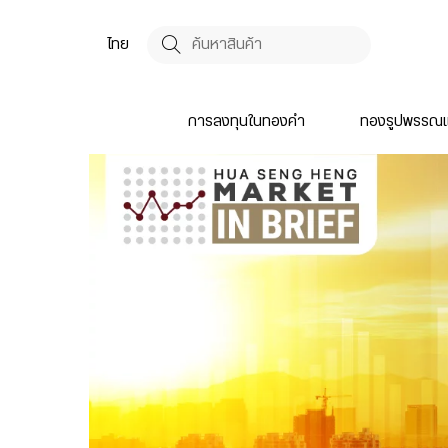
ไทย
การลงทุนในทองคำ
ทองรูปพรรณแ