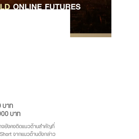
0 บาท
,900 บาท
อาจยังคงติดแนวต้านสำคัญที่
 Short จากแนวต้านดังกล่าว