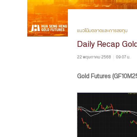
แนวโน้มตลาดและการลงทุน
Daily Recap Gol
22 พฤษภาคม 2568
|
09:07 น.
Gold Futures (GF10M2