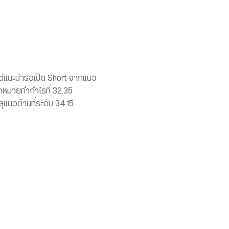
ต่แนะนำรอเปิด Short จากแนว
ป้าหมายทำกำไรที่ 32.35
แนวต้านที่ระดับ 34.15