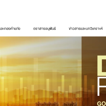
ละทองคำแท่ง
ตราสารอนุพันธ์
ข่าวสารและบทวิเคราะห์