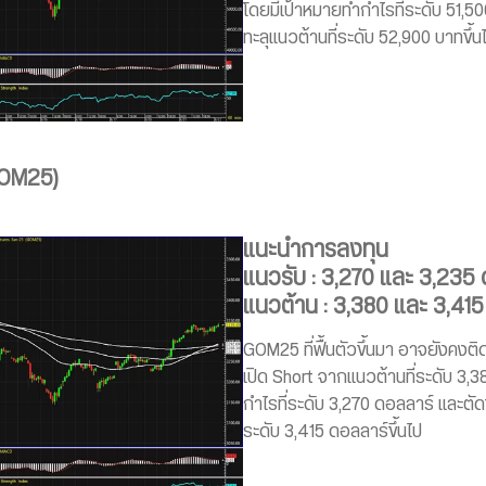
โดยมีเป้าหมายทำกำไรที่ระดับ 51,
ทะลุแนวต้านที่ระดับ 52,900 บาทขึ้น
GOM25)
แนะนำการลงทุน
แนวรับ : 3,270 และ 3,235
แนวต้าน : 3,380 และ 3,41
GOM25 ที่ฟื้นตัวขึ้นมา อาจยังคง
เปิด Short จากแนวต้านที่ระดับ 3,
กำไรที่ระดับ 3,270 ดอลลาร์ และตั
ระดับ 3,415 ดอลลาร์ขึ้นไป