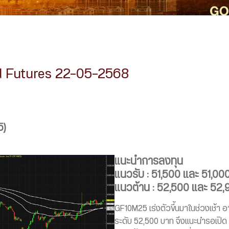
d Futures 22-05-2568
5)
แนะนำการลงทุน
แนวรับ : 51,500 และ 51,00
แนวต้าน : 52,500 และ 52
GF10M25 เร่งตัวขึ้นมาในช่วงเช้า 
ระดับ 52,500 บาท จึงแนะนำรอเปิด