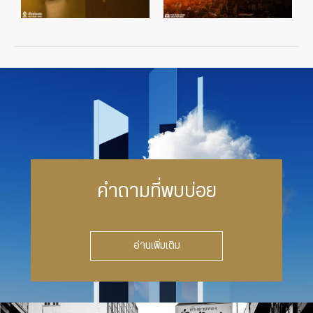
คำถามที่พบบ่อย
อ่านเพิ่มเติม