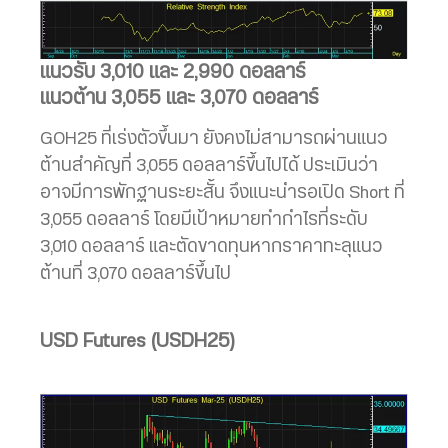
แนวรับ 3,010 และ 2,990 ดอลลาร์
แนวต้าน 3,055 และ 3,070 ดอลลาร์
GOH25 ที่เร่งตัวขึ้นมา ยังคงไม่สามารถผ่านแนว
ต้านสำคัญที่ 3,055 ดอลลาร์ขึ้นไปได้ ประเมินว่า
อาจมีการพักฐานระยะสั้น จึงแนะนำรอเปิด Short ที่
3,055 ดอลลาร์ โดยมีเป้าหมายทำกำไรที่ระดับ
3,010 ดอลลาร์ และตัดขาดทุนหากราคาทะลุแนว
ต้านที่ 3,070 ดอลลาร์ขึ้นไป
USD Futures (USDH25)