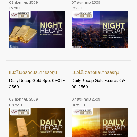
07 สิงหาคม 2569
07 สิงหาคม 2569
16:50 น.
16:33 น.
แนวโน้มตลาดและการลงทุน
แนวโน้มตลาดและการลงทุน
Daily Recap Gold Spot 07-08-
Daily Recap Gold Futures 07-
2569
08-2569
07 สิงหาคม 2569
07 สิงหาคม 2569
08:52 น.
08:50 น.