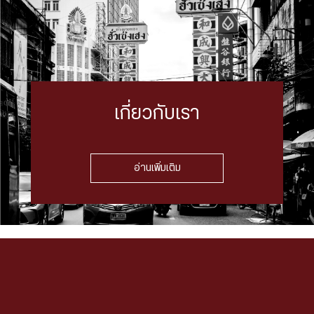
เกี่ยวกับเรา
อ่านเพิ่มเติม