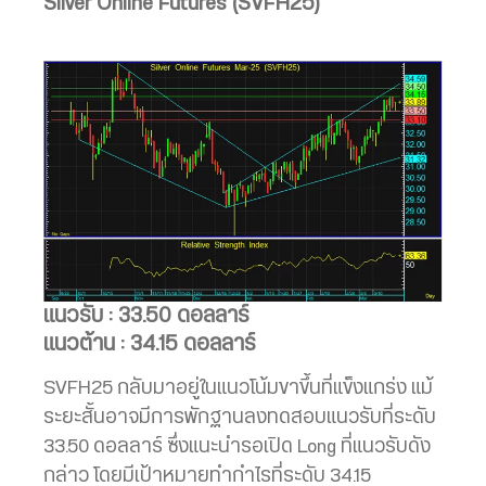
Silver Online Futures (SVFH25)
แนวรับ : 33.50 ดอลลาร์
แนวต้าน : 34.15 ดอลลาร์
SVFH25 กลับมาอยู่ในแนวโน้มขาขึ้นที่แข็งแกร่ง แม้
ระยะสั้นอาจมีการพักฐานลงทดสอบแนวรับที่ระดับ
33.50 ดอลลาร์ ซึ่งแนะนำรอเปิด Long ที่แนวรับดัง
กล่าว โดยมีเป้าหมายทำกำไรที่ระดับ 34.15