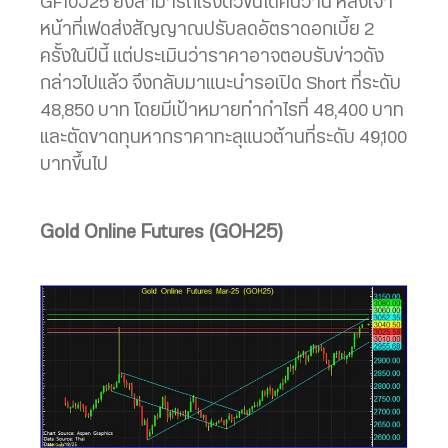
GF10J25 ยังสามารถเร่งตัวขึ้นได้คืนวาน หลังเจ้า
หน้าที่เฟดส่งสัญญาณปรับลดอัตราดอกเบี้ย 2
ครั้งในปีนี้ แต่ประเมินว่าราคาอาจตอบรับข่าวดัง
กล่าวไปแล้ว จึงกลับมาแนะนำรอเปิด Short ที่ระดับ
48,850 บาท โดยมีเป้าหมายทำกำไรที่ 48,400 บาท
และตัดขาดทุนหากราคาทะลุแนวต้านที่ระดับ 49,100
บาทขึ้นไป
Gold Online Futures (GOH25)