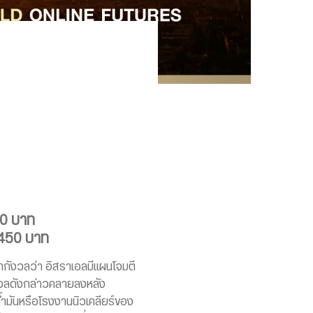
50 บาท
,450 บาท
กังวลว่า อิสราเอลมีแผนโจมตี
งวลดังกล่าวคลายลงหลัง
น้ำมันหรือโรงงานนิวเคลียร์ของ