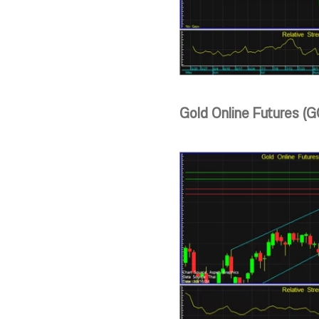
Gold Online Futures (