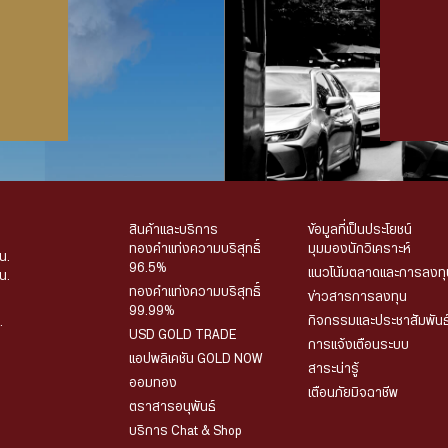
สินค้าและบริการ
ข้อมูลที่เป็นประโยชน์
ทองคำแท่งความบริสุทธิ์
มุมมองนักวิเคราะห์
น.
96.5%
แนวโน้มตลาดและการลงทุ
น.
ทองคำแท่งความบริสุทธิ์
ข่าวสารการลงทุน
99.99%
กิจกรรมและประชาสัมพันธ
.
USD GOLD TRADE
การแจ้งเตือนระบบ
แอปพลิเคชัน GOLD NOW
สาระน่ารู้
ออมทอง
เตือนภัยมิจฉาชีพ
ตราสารอนุพันธ์
บริการ Chat & Shop