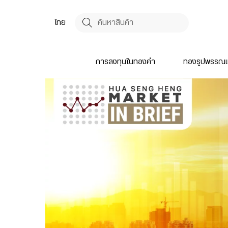
ไทย
การลงทุนในทองคำ
ทองรูปพรรณแ