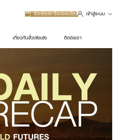
ฮั่วเซ่งเฮง
ช็อปออนไลน์
เข้าสู่ระบบ
เกี่ยวกับฮั่วเซ่งเฮง
ติดต่อเรา