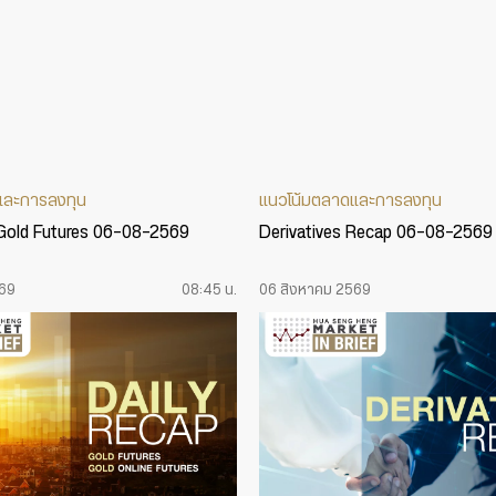
และการลงทุน
แนวโน้มตลาดและการลงทุน
 Gold Futures 06-08-2569
Derivatives Recap 06-08-2569
569
08:45 น.
06 สิงหาคม 2569