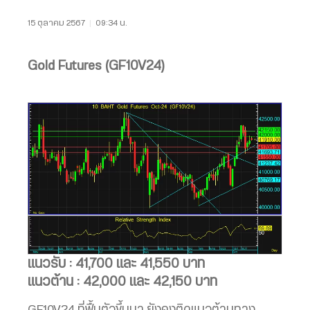
15 ตุลาคม 2567
|
09:34 น.
Gold Futures (GF10V24)
แนวรับ : 41,700 และ 41,550 บาท
แนวต้าน : 42,000 และ 42,150 บาท