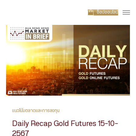
ช็อปออนไลน์
แนวโน้มตลาดและการลงทุน
Daily Recap Gold Futures 15-10-
2567