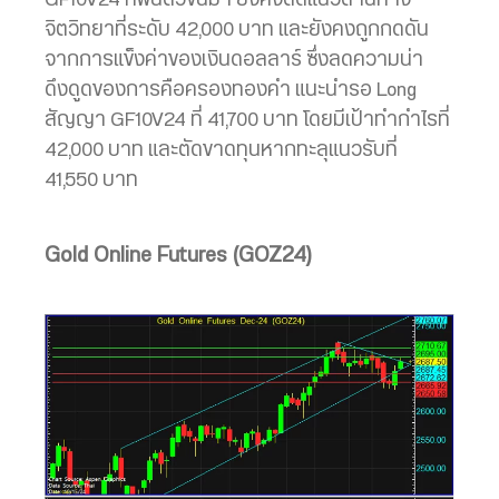
GF10V24 ที่ฟื้นตัวขึ้นมา ยังคงติดแนวต้านทาง
จิตวิทยาที่ระดับ 42,000 บาท และยังคงถูกกดดัน
จากการแข็งค่าของเงินดอลลาร์ ซึ่งลดความน่า
ดึงดูดของการคือครองทองคำ แนะนำรอ Long
สัญญา GF10V24 ที่ 41,700 บาท โดยมีเป้าทำกำไรที่
42,000 บาท และตัดขาดทุนหากทะลุแนวรับที่
41,550 บาท
Gold Online Futures (GOZ24)