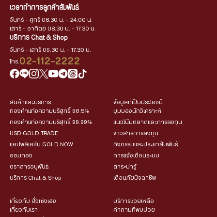
เวลาทำการลูกค้าสัมพันธ์
จันทร์ - ศุกร์ 08.30 น. - 24.00 น.
เสาร์ - อาทิตย์ 08.30 น. - 17.30 น.
บริการ Chat & Shop
จันทร์ - เสาร์ 09.30 น. - 17.30 น.
02-112-2222
โทร.
สินค้าและบริการ
ข้อมูลที่เป็นประโยชน์
ทองคำแท่งความบริสุทธิ์ 96.5%
มุมมองนักวิเคราะห์
ทองคำแท่งความบริสุทธิ์ 99.99%
แนวโน้มตลาดและการลงทุน
USD GOLD TRADE
ข่าวสารการลงทุน
แอปพลิเคชัน GOLD NOW
กิจกรรมและประชาสัมพันธ์
ออมทอง
การแจ้งเตือนระบบ
ตราสารอนุพันธ์
สาระน่ารู้
บริการ Chat & Shop
เตือนภัยมิจฉาชีพ
เกี่ยวกับ ฮั่วเซ่งเฮง
บริการช่วยเหลือ
เกี่ยวกับเรา
คำถามที่พบบ่อย