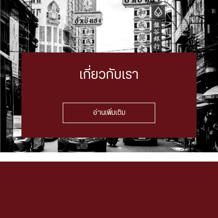
เกี่ยวกับเรา
อ่านเพิ่มเติม