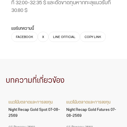
ที่ 32.00-32.35 $ และตัดขาดทุนหากทะลุแนวรับที่
30.80 $
แชร์บทความนี้
FACEBOOK
X
LINE OFFICIAL
COPY LINK
บทความที่เกี่ยวข้อง
แนวโน้มตลาดและการลงทุน
แนวโน้มตลาดและการลงทุน
Night Recap Gold Spot 07-08-
Night Recap Gold Futures 07-
2569
08-2569
07 สิงหาคม 2569
07 สิงหาคม 2569