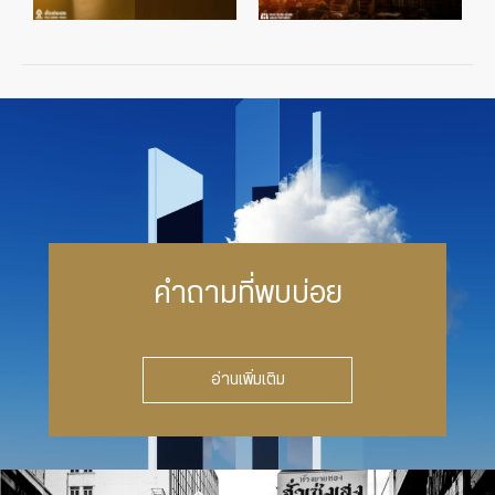
คำถามที่พบบ่อย
อ่านเพิ่มเติม