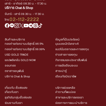
เสาร์ - อาทิตย์ 08.30 น. - 17.30 น.
บริการ Chat & Shop
จันทร์ - เสาร์ 09.30 น. - 17.30 น.
02-112-2222
โทร.
สินค้าและบริการ
ข้อมูลที่เป็นประโยชน์
ทองคำแท่งความบริสุทธิ์ 96.5%
มุมมองนักวิเคราะห์
ทองคำแท่งความบริสุทธิ์ 99.99%
แนวโน้มตลาดและการลงทุน
USD GOLD TRADE
ข่าวสารการลงทุน
แอปพลิเคชัน GOLD NOW
กิจกรรมและประชาสัมพันธ์
ออมทอง
การแจ้งเตือนระบบ
ตราสารอนุพันธ์
สาระน่ารู้
บริการ Chat & Shop
เตือนภัยมิจฉาชีพ
เกี่ยวกับ ฮั่วเซ่งเฮง
บริการช่วยเหลือ
เกี่ยวกับเรา
คำถามที่พบบ่อย
ธุรกิจในกลุ่มฮั่วเซ่งเฮง
สาขาและบริการของเรา
ร่วมงานกับเรา
ช่องทางการแนะนำบริการ