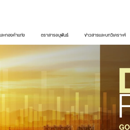
ละทองคำแท่ง
ตราสารอนุพันธ์
ข่าวสารและบทวิเคราะห์