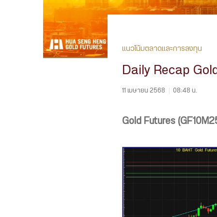
แนวโน้มตลาดและการลงทุน
Daily Recap Gol
11 เมษายน 2568
|
08:48 น.
Gold Futures (GF10M2