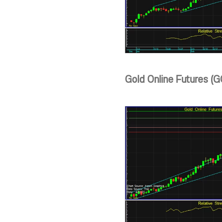
Gold Online Futures (