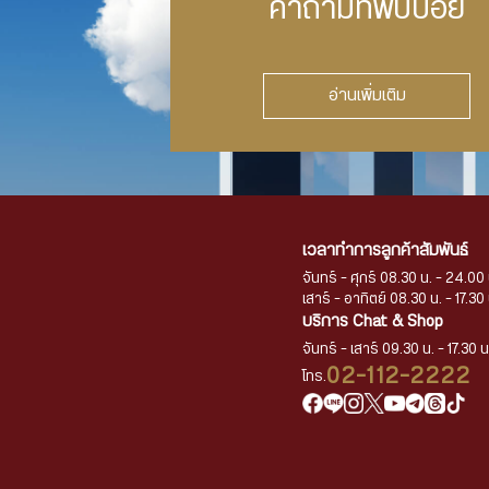
คำถามที่พบบ่อย
อ่านเพิ่มเติม
เวลาทำการลูกค้าสัมพันธ์
จันทร์ - ศุกร์ 08.30 น. - 24.00 
เสาร์ - อาทิตย์ 08.30 น. - 17.30 
บริการ Chat & Shop
จันทร์ - เสาร์ 09.30 น. - 17.30 น
02-112-2222
โทร.