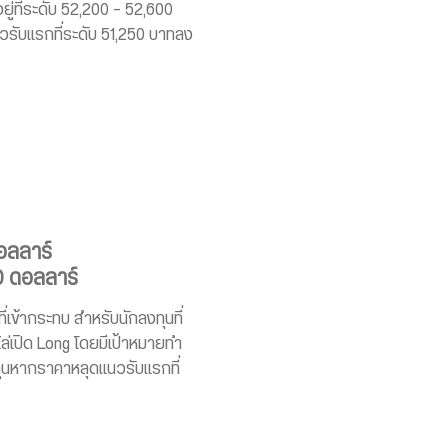
ยู่ที่ระดับ 52,200 – 52,600
รับแรกที่ระดับ 51,250 บาทลง
ดอลลาร์
0 ดอลลาร์
ี่เข้ากระทบ สำหรับนักลงทุนที่
ล่เปิด Long โดยมีเป้าหมายทำ
ทุนหากราคาหลุดแนวรับแรกที่