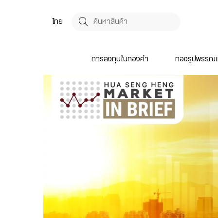
ไทย
การลงทุนในทองคำ
ทองรูปพรรณแ