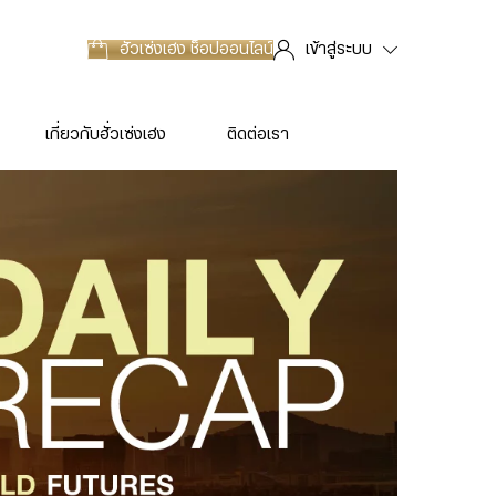
ฮั่วเซ่งเฮง
ช็อปออนไลน์
เข้าสู่ระบบ
เกี่ยวกับฮั่วเซ่งเฮง
ติดต่อเรา