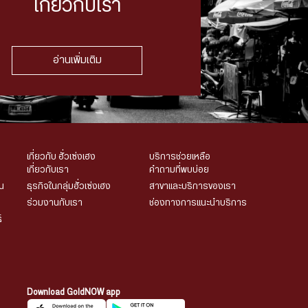
เกี่ยวกับเรา
อ่านเพิ่มเติม
เกี่ยวกับ ฮั่วเซ่งเฮง
บริการช่วยเหลือ
เกี่ยวกับเรา
คำถามที่พบบ่อย
น
ธุรกิจในกลุ่มฮั่วเซ่งเฮง
สาขาและบริการของเรา
ร่วมงานกับเรา
ช่องทางการแนะนำบริการ
์
Download GoldNOW app