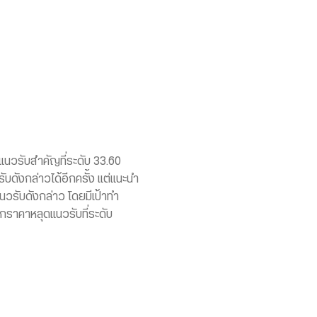
วรับสำคัญที่ระดับ 33.60
บดังกล่าวได้อีกครั้ง แต่แนะนำ
แนวรับดังกล่าว โดยมีเป้าทำ
กราคาหลุดแนวรับที่ระดับ