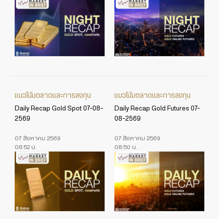
แนวโน้มตลาดและการลงทุน
แนวโน้มตลาดและการลงทุน
Daily Recap Gold Spot 07-08-
Daily Recap Gold Futures 07-
2569
08-2569
07 สิงหาคม 2569
07 สิงหาคม 2569
08:52 น.
08:50 น.