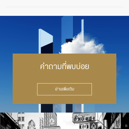
คำถามที่พบบ่อย
อ่านเพิ่มเติม