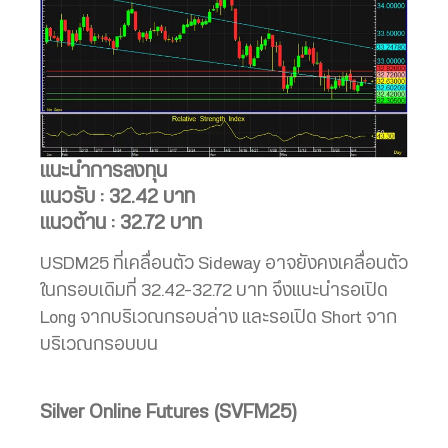
แนะนำการลงทุน
แนวรับ : 32.42 บาท
แนวต้าน : 32.72 บาท
USDM25 ที่เคลื่อนตัว Sideway อาจยังคงเคลื่อนตัว
ในกรอบเดิมที่ 32.42-32.72 บาท จึงแนะนำรอเปิด
Long จากบริเวณกรอบล่าง และรอเปิด Short จาก
บริเวณกรอบบน
Silver Online Futures (SVFM25)