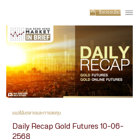
ช็อปออนไลน์
แนวโน้มตลาดและการลงทุน
Daily Recap Gold Futures 10-06-
2568