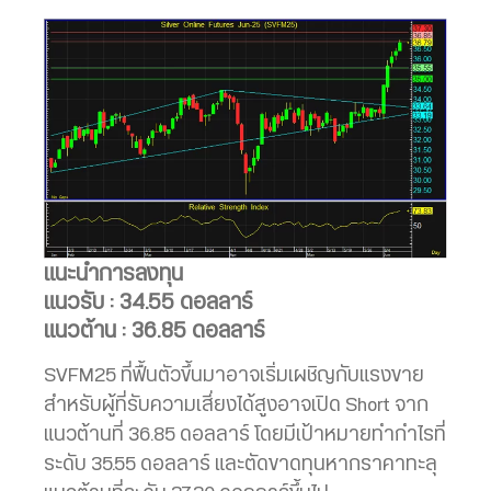
แนะนำการลงทุน
แนวรับ : 34.55 ดอลลาร์
แนวต้าน : 36.85 ดอลลาร์
SVFM25 ที่ฟื้นตัวขึ้นมาอาจเริ่มเผชิญกับแรงขาย
สำหรับผู้ที่รับความเสี่ยงได้สูงอาจเปิด Short จาก
แนวต้านที่ 36.85 ดอลลาร์ โดยมีเป้าหมายทำกำไรที่
ระดับ 35.55 ดอลลาร์ และตัดขาดทุนหากราคาทะลุ