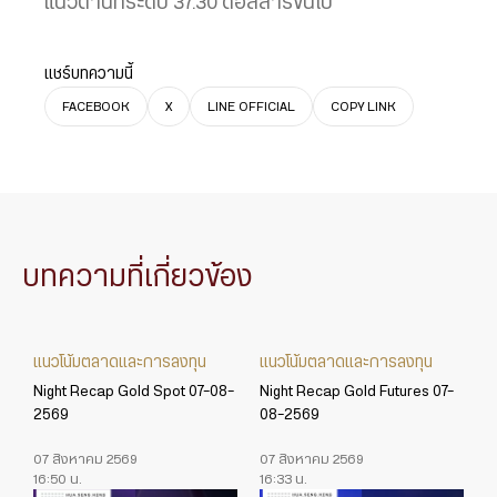
แนวต้านที่ระดับ 37.30 ดอลลาร์ขึ้นไป
แชร์บทความนี้
FACEBOOK
X
LINE OFFICIAL
COPY LINK
บทความที่เกี่ยวข้อง
แนวโน้มตลาดและการลงทุน
แนวโน้มตลาดและการลงทุน
Night Recap Gold Spot 07-08-
Night Recap Gold Futures 07-
2569
08-2569
07 สิงหาคม 2569
07 สิงหาคม 2569
16:50 น.
16:33 น.