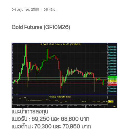
04 มิถุนายน 2569
|
08:42 น.
Gold Futures (GF10M26)
แนะนำการลงทุน
แนวรับ : 69,250 และ 68,800 บาท
แนวต้าน : 70,300 และ 70,950 บาท