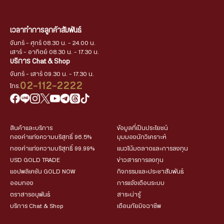
เวลาทำการลูกค้าสัมพันธ์
จันทร์ - ศุกร์ 08.30 น. - 24.00 น.
เสาร์ - อาทิตย์ 08.30 น. - 17.30 น.
บริการ Chat & Shop
จันทร์ - เสาร์ 09.30 น. - 17.30 น.
02-112-2222
โทร.
สินค้าและบริการ
ข้อมูลที่เป็นประโยชน์
ทองคำแท่งความบริสุทธิ์ 96.5%
มุมมองนักวิเคราะห์
ทองคำแท่งความบริสุทธิ์ 99.99%
แนวโน้มตลาดและการลงทุน
USD GOLD TRADE
ข่าวสารการลงทุน
แอปพลิเคชัน GOLD NOW
กิจกรรมและประชาสัมพันธ์
ออมทอง
การแจ้งเตือนระบบ
ตราสารอนุพันธ์
สาระน่ารู้
บริการ Chat & Shop
เตือนภัยมิจฉาชีพ