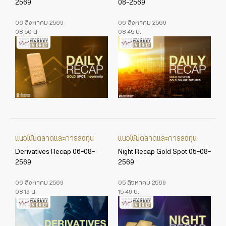
2569
08-2569
06 สิงหาคม 2569
06 สิงหาคม 2569
08:50 น.
08:45 น.
แนวโน้มตลาดและการลงทุน
แนวโน้มตลาดและการลงทุน
Derivatives Recap 06-08-
Night Recap Gold Spot 05-08-
2569
2569
06 สิงหาคม 2569
05 สิงหาคม 2569
08:19 น.
15:49 น.