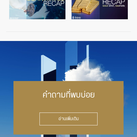
คำถามที่พบบ่อย
อ่านเพิ่มเติม