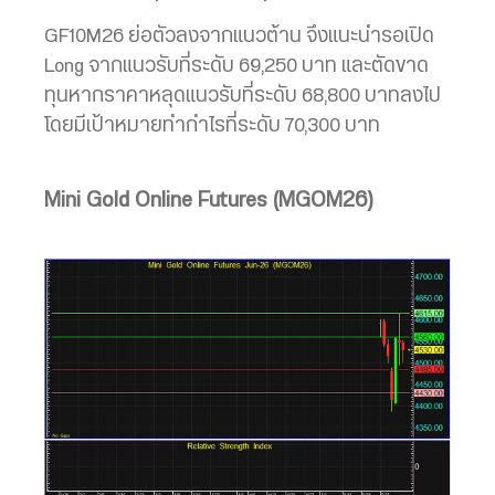
GF10M26 ย่อตัวลงจากแนวต้าน จึงแนะนำรอเปิด
Long จากแนวรับที่ระดับ 69,250 บาท และตัดขาด
ทุนหากราคาหลุดแนวรับที่ระดับ 68,800 บาทลงไป
โดยมีเป้าหมายทำกำไรที่ระดับ 70,300 บาท
Mini Gold Online Futures (MGOM26)