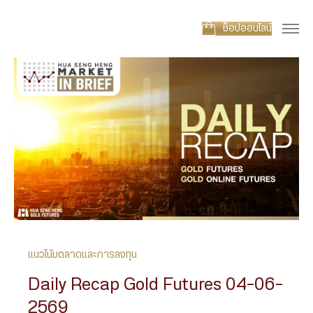
ช็อปออนไลน์
แนวโน้มตลาดและการลงทุน
Daily Recap Gold Futures 04-06-
2569