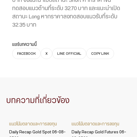
บาท จึงแนะนำเปิดสถานะ Short หากราคาขึ้น
ทดสอบแนวต้านที่ระดับ 32.70 บาท และแนะนำเปิด
สถานะ Long หากราคาลงทดสอบแนวรับที่ระดับ
32.35 บาท
แชร์บทความนี้
FACEBOOK
X
LINE OFFICIAL
COPY LINK
บทความที่เกี่ยวข้อง
แนวโน้มตลาดและการลงทุน
แนวโน้มตลาดและการลงทุน
Daily Recap Gold Spot 06-08-
Daily Recap Gold Futures 06-